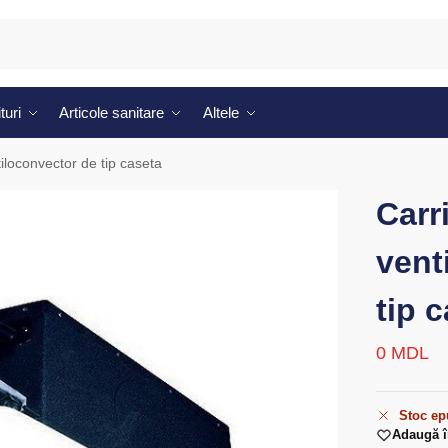
turi
Articole sanitare
Altele
loconvector de tip caseta
Carr
vent
tip 
0
MDL
Stoc ep
Adaugă î