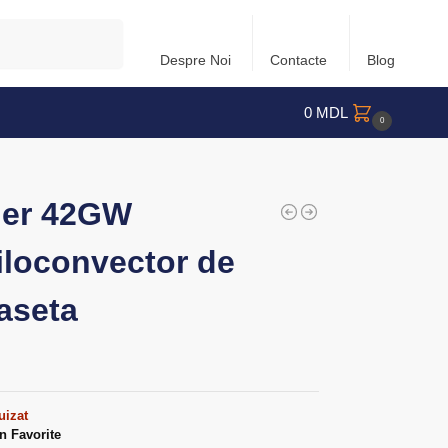
Caută
Despre Noi
Contacte
Blog
0
MDL
0
ier 42GW
iloconvector de
caseta
uizat
n Favorite