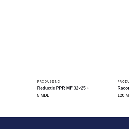
PRODUSE NOI
PRODU
Reductie PPR MF 32×25 +
Racor
5
MDL
120
M