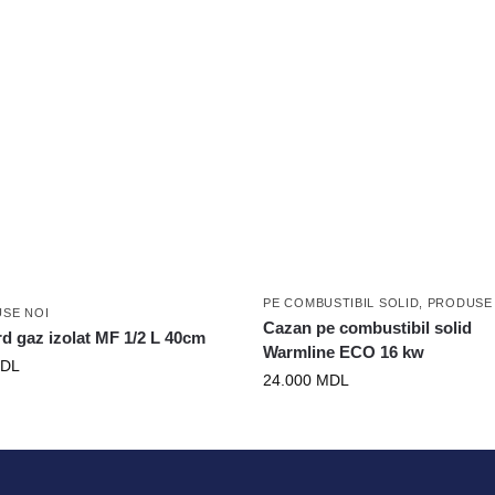
PE COMBUSTIBIL SOLID
,
PRODUSE
SE NOI
Cazan pe combustibil solid
d gaz izolat MF 1/2 L 40cm
Warmline ECO 16 kw
DL
24.000
MDL