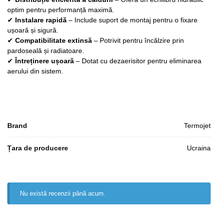
optim pentru performanță maximă.
✔
Instalare rapidă
– Include suport de montaj pentru o fixare
ușoară și sigură.
✔
Compatibilitate extinsă
– Potrivit pentru încălzire prin
pardoseală și radiatoare.
✔
Întreținere ușoară
– Dotat cu dezaerisitor pentru eliminarea
aerului din sistem.
Brand
Termojet
Țara de producere
Ucraina
Nu există recenzii până acum.