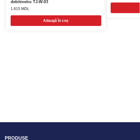
debitmetru TJ-W-03
1.615
MDL
Adaugă în coș
PRODUSE