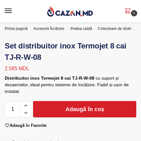
0
Prima pagină
Accesorii Încălzire
Podea caldă
Colectoare de distribuție
/
/
/
Set distribuitor inox Termojet 8 cai
TJ-R-W-08
2.585
MDL
Distribuitor inox Termojet 8 cai TJ-R-W-08
cu suport și
dezaerisitor, ideal pentru sisteme de încălzire. Fiabil și ușor de
instalat.
Adaugă în coș
Adaugă în Favorite