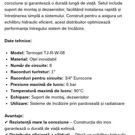
coroziune și garantează o durată lungă de viață. Setul include
suport de montaj și dezaerisitor, facilitând instalarea rapidă și
întreținerea simplă a sistemului. Construit pentru a asigura un
echilibru hidraulic eficient, acest distribuitor optimizează
performanța întregului sistem de încălzire.
Date tehnice:
Model:
Termojet TJ-R-W-08
Material:
Oțel inoxidabil
Număr de circuite:
8
Racorduri tur/retur:
1″
Racorduri pentru circuite:
3/4″ Eurocone
Presiune maximă de lucru:
6 bar
Temperatură maximă de lucru:
90°C
Echipare:
Suport de montaj, dezaerisitor
Utilizare:
Sisteme de încălzire prin pardoseală și radiatoare
Avantaje:
✔
Rezistență mare la coroziune
– Construcția din inox
garantează o durată de viață extinsă.
✔
Distribuție eficientă a căldurii
– Oferă un echilibru hidraulic