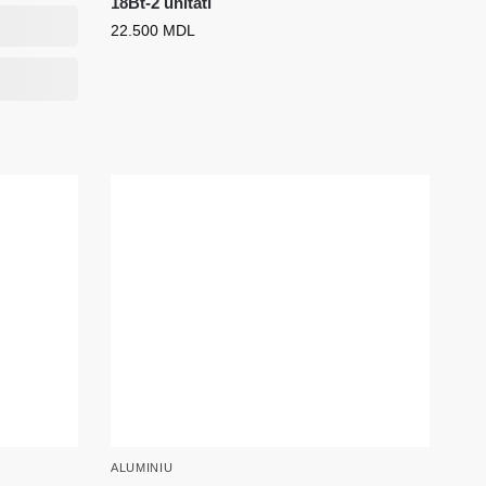
18Bt-2 unitati
22.500
MDL
ALUMINIU