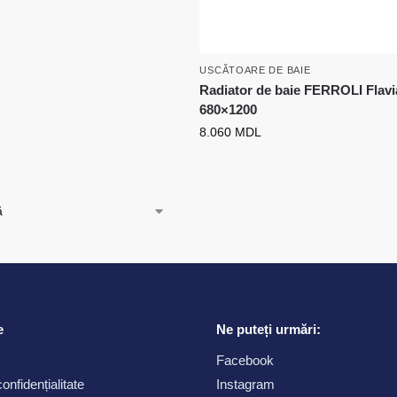
USCĂTOARE DE BAIE
Radiator de baie FERROLI Flav
680×1200
8.060
MDL
e
Ne puteți urmări:
Facebook
confidențialitate
Instagram