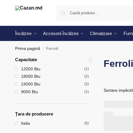
Încălzire
Accesorii Încălzire
Climatizare
Furni
Prima pagină
Ferroli
/
Capacitate
Ferrol
12000 Btu
(1)
18000 Btu
(2)
24000 Btu
(2)
9000 Btu
(1)
Țara de producere
Italia
(6)