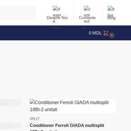
Caută
Despre Noi
Contacte
Blog
0
MDL
0
SPLIT
Conditioner Ferroli GIADA multisplit