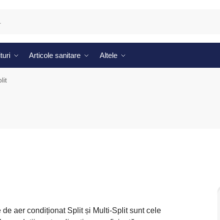
turi
Articole sanitare
Altele
lit
 de aer condiționat Split și Multi-Split sunt cele