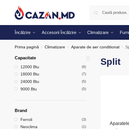
Încălzire
Accesorii Încălzire
Climatizare
Furni
Prima pagină
Climatizare
Aparate de aer conditionat
Sp
/
/
/
Capacitate
Split
12000 Btu
(6)
18000 Btu
(7)
24000 Btu
(5)
9000 Btu
(5)
Brand
Ferroli
(3)
Aparatele
Neoclima
(1)