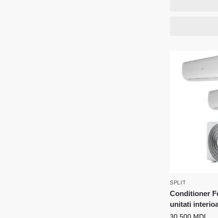
SPLIT
Conditioner Fe
unitati interio
30.500
MDL