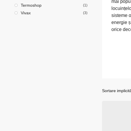
mai popul
Termoshop
(1)
locuințelo
Vivax
(3)
sisteme o
energie ș
orice dec