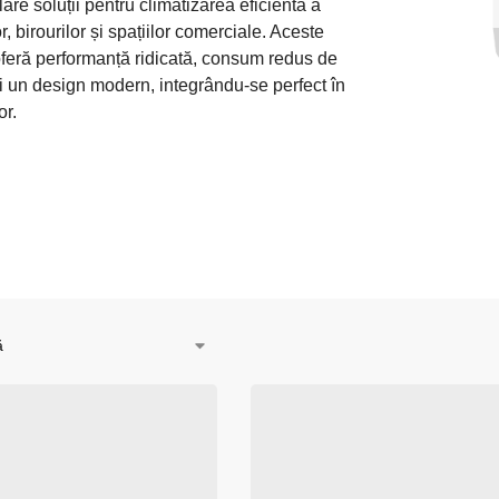
are soluții pentru climatizarea eficientă a
r, birourilor și spațiilor comerciale. Aceste
feră performanță ridicată, consum redus de
i un design modern, integrându-se perfect în
or.