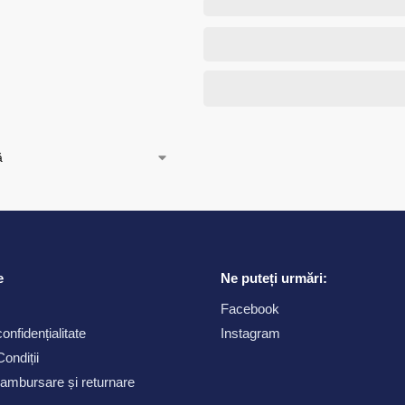
e
Ne puteți urmări:
Facebook
confidențialitate
Instagram
ondiții
 rambursare și returnare