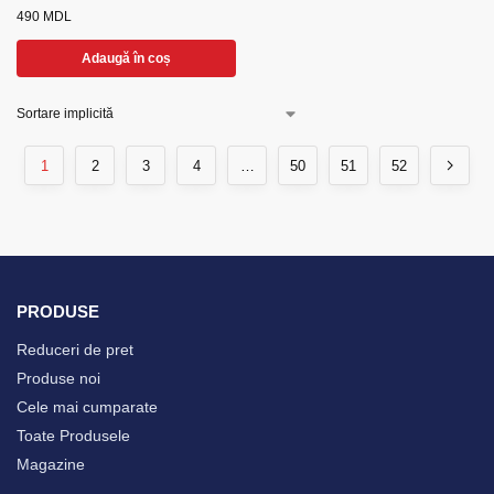
490
MDL
Adaugă în coș
1
2
3
4
…
50
51
52
PRODUSE
Reduceri de pret
Produse noi
Cele mai cumparate
Toate Produsele
Magazine