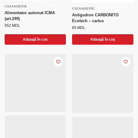
CAZANGERIE
CAZANGERIE
Alimentator automat ICMA
Antigudron CARBONITO
(art.249)
Ecotech – cartus
652
MDL
85
MDL
Adaugă în coș
Adaugă în coș