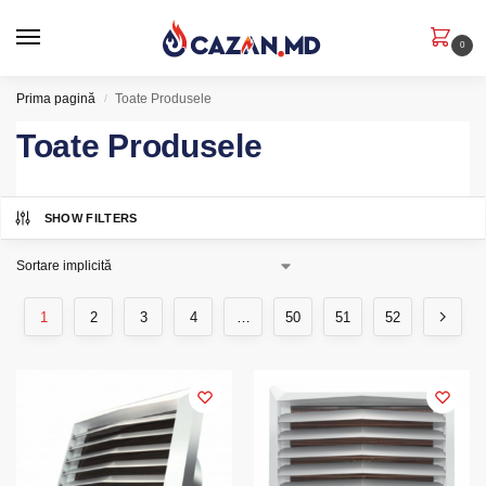
0
Prima pagină
Toate Produsele
/
Toate Produsele
SHOW FILTERS
1
2
3
4
…
50
51
52