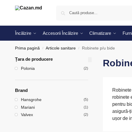
Încălzire
Accesorii Încălzire
Climatizare
Furni
Prima pagină
Articole sanitare
Robinete p/u bide
/
/
Țara de producere
Robine
Polonia
(2)
Robinete
Brand
robinete 
Hansgrohe
(5)
pentru bi
Mariani
(1)
asigură-ți
Valvex
(2)
ușor de in