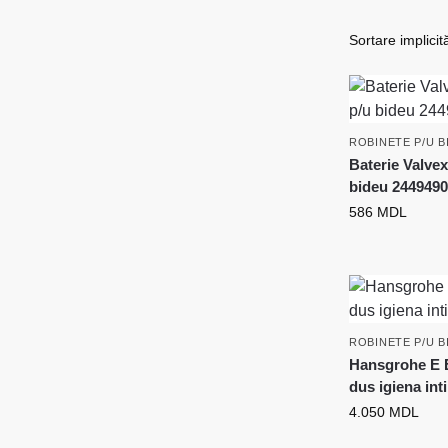
ROBINETE P/U B
Baterie Valve
bideu 244949
586
MDL
ROBINETE P/U B
Hansgrohe E E
dus igiena in
4.050
MDL