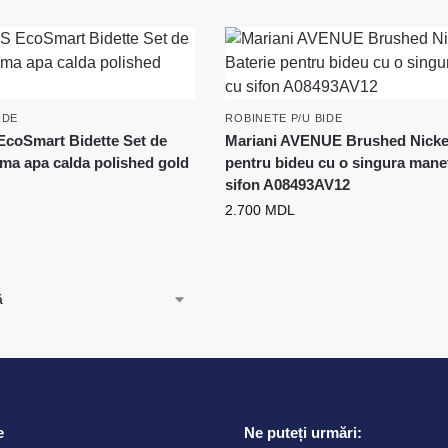
IDE
ROBINETE P/U BIDE
coSmart Bidette Set de
Mariani AVENUE Brushed Nickel
ima apa calda polished gold
pentru bideu cu o singura mane
sifon A08493AV12
2.700
MDL
e
Ne puteți urmări: