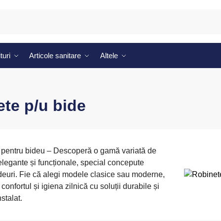
turi
Articole sanitare
Altele
te p/u bide
 pentru bideu – Descoperă o gamă variată de
elegante și funcționale, special concepute
deuri. Fie că alegi modele clasice sau moderne,
 confortul și igiena zilnică cu soluții durabile și
stalat.