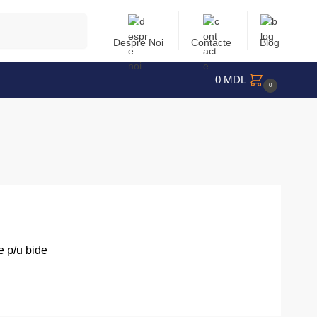
Caută
Despre Noi
Contacte
Blog
0
MDL
0