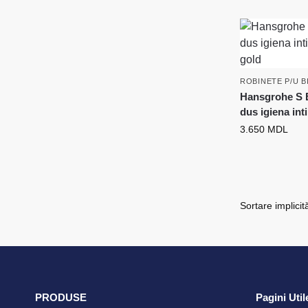
ROBINETE P/U B
Hansgrohe S E
dus igiena int
3.650
MDL
PRODUSE
Pagini Util