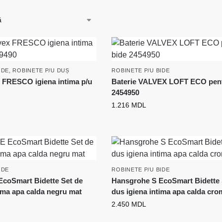
IDE
,
ROBINETE P/U DUȘ
ROBINETE P/U BIDE
x FRESCO igiena intima p/u
Baterie VALVEX LOFT ECO pent
0
2454950
1.216
MDL
IDE
ROBINETE P/U BIDE
coSmart Bidette Set de
Hansgrohe S EcoSmart Bidette 
tima apa calda negru mat
dus igiena intima apa calda cro
2.450
MDL