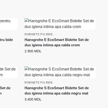
ROBINETE P/U BIDE
ru bide
Hansgrohe E EcoSmart Bidette Set de
dus igiena intima apa calda crom
2.900
MDL
ROBINETE P/U BIDE
Set de
Hansgrohe S EcoSmart Bidette Set de
m
dus igiena intima apa calda negru mat
3.400
MDL