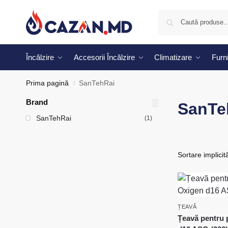
Încălzire
Accesorii Încălzire
Climatizare
Furni
Prima pagină
SanTehRai
/
Brand
SanTe
SanTehRai
(1)
ȚEAVĂ
Țeavă pentru 