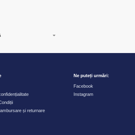
)
e
Ne puteți urmări:
Facebook
confidențialitate
Instagram
ondiții
 rambursare și returnare