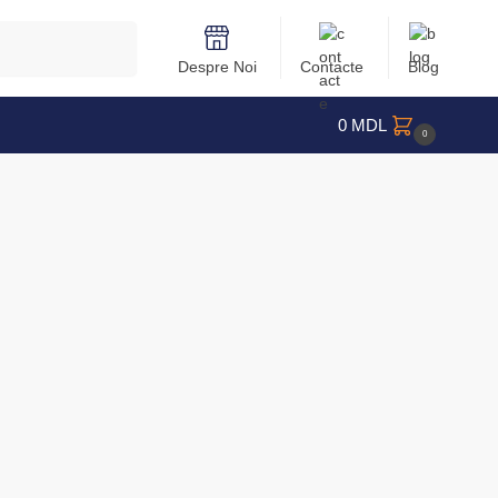
Caută
Despre Noi
Contacte
Blog
0
MDL
0