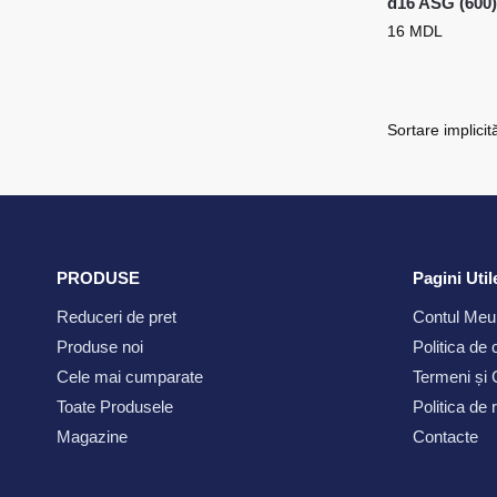
d16 ASG (600
16
MDL
PRODUSE
Pagini Util
Reduceri de pret
Contul Meu
Produse noi
Politica de 
Cele mai cumparate
Termeni și C
Toate Produsele
Politica de
Magazine
Contacte