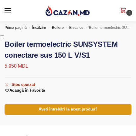
0
Prima pagină
Încălzire
Boilere
Electrice
Boiler termoelectric SUNSYSTEM conectare sus 150 L V/S1
/
/
/
/
Boiler termoelectric SUNSYSTEM
conectare sus 150 L V/S1
5.950
MDL
Stoc epuizat
Adaugă în Favorite
Aveți întrebări la acest produs?