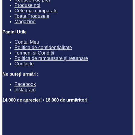
mai
Produse noi
multe
Cele mai cumparate
variații.
Toate Produsele
Opțiunile
Magazine
pot
fi
Pagini Utile
alese
în
Contul Meu
pagina
Politica de confidențialitate
produsului.
Termeni și Condiții
Politica de rambursare și returnare
Contacte
Ne puteți urmări:
Facebook
Instagram
14.000 de aprecieri • 18.000 de urmăritori