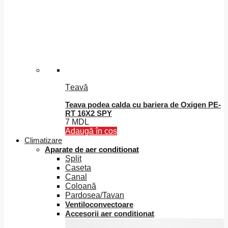
alese
în
pagina
produsului.
Țeavă
Teava podea calda cu bariera de Oxigen PE-
RT 16X2 SPY
7
MDL
Adaugă în coș
Climatizare
Aparate de aer conditionat
Split
Caseta
Canal
Coloană
Pardosea/Tavan
Ventiloconvectoare
Accesorii aer conditionat