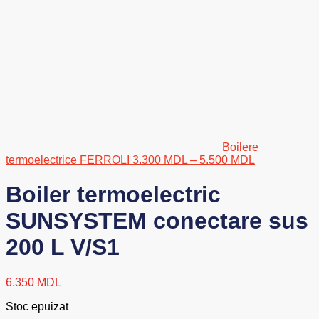
Boilere
Interval
termoelectrice FERROLI
3.300
MDL
–
5.500
MDL
de
prețuri:
Boiler termoelectric
3.300 MDL
până
SUNSYSTEM conectare sus
la
5.500 MDL
200 L V/S1
6.350
MDL
Stoc epuizat