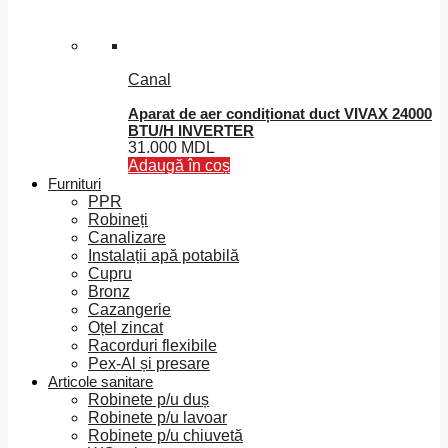
Canal
Aparat de aer condiționat duct VIVAX 24000
BTU/H INVERTER
31.000
MDL
Adaugă în coș
Furnituri
PPR
Robineți
Canalizare
Instalații apă potabilă
Cupru
Bronz
Cazangerie
Oțel zincat
Racorduri flexibile
Pex-Al și presare
Articole sanitare
Robinete p/u duș
Robinete p/u lavoar
Robinete p/u chiuvetă