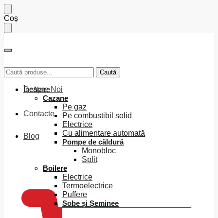
Skip
Skip
Coș
to
to
navigation
content
Caută
Caută
Caută
Caută
după:
după:
Despre Noi
Încălzire
Cazane
Pe gaz
Contacte
Pe combustibil solid
Electrice
Cu alimentare automată
Blog
Pompe de căldură
Monobloc
Split
0
MDL
Boilere
Electrice
Termoelectrice
Puffere
Sobe și Șeminee