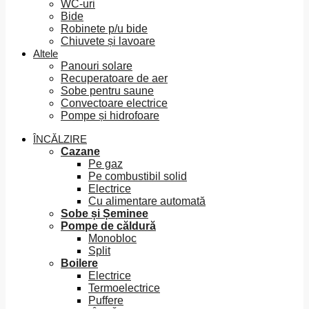
WC-uri
Bide
Robinete p/u bide
Chiuvete și lavoare
Altele
Panouri solare
Recuperatoare de aer
Sobe pentru saune
Convectoare electrice
Pompe și hidrofoare
ÎNCĂLZIRE
Cazane
Pe gaz
Pe combustibil solid
Electrice
Cu alimentare automată
Sobe și Șeminee
Pompe de căldură
Monobloc
Split
Boilere
Electrice
Termoelectrice
Puffere