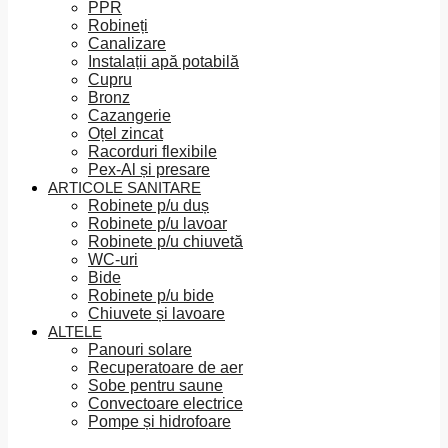
PPR
Robineți
Canalizare
Instalații apă potabilă
Cupru
Bronz
Cazangerie
Oțel zincat
Racorduri flexibile
Pex-Al și presare
ARTICOLE SANITARE
Robinete p/u duș
Robinete p/u lavoar
Robinete p/u chiuvetă
WC-uri
Bide
Robinete p/u bide
Chiuvete și lavoare
ALTELE
Panouri solare
Recuperatoare de aer
Sobe pentru saune
Convectoare electrice
Pompe și hidrofoare