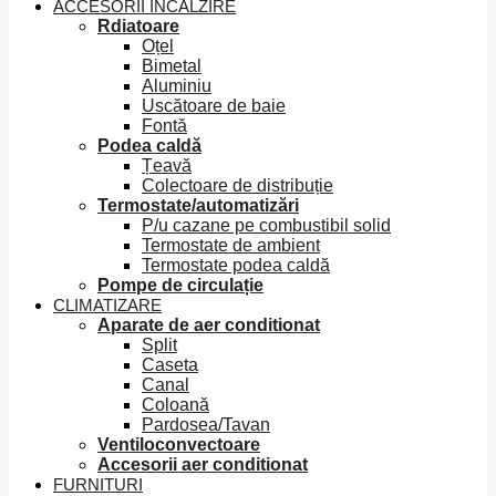
ACCESORII ÎNCĂLZIRE
Rdiatoare
Oțel
Bimetal
Aluminiu
Uscătoare de baie
Fontă
Podea caldă
Țeavă
Colectoare de distribuție
Termostate/automatizări
P/u cazane pe combustibil solid
Termostate de ambient
Termostate podea caldă
Pompe de circulație
CLIMATIZARE
Aparate de aer conditionat
Split
Caseta
Canal
Coloană
Pardosea/Tavan
Ventiloconvectoare
Accesorii aer conditionat
FURNITURI