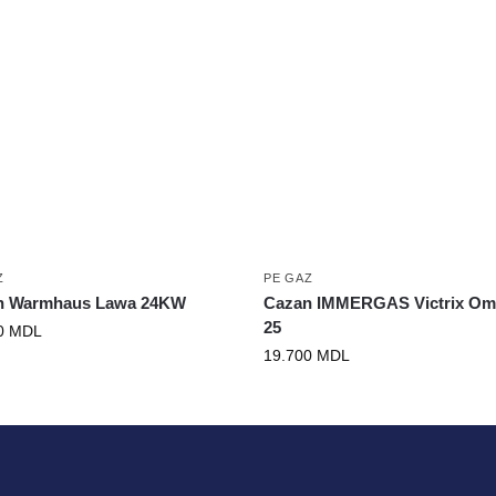
Z
PE GAZ
n Warmhaus Lawa 24KW
Cazan IMMERGAS Victrix Om
25
0
MDL
19.700
MDL