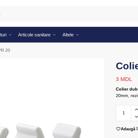
turi
Articole sanitare
Altele
PR 20
Coli
3
MDL
Colier dub
20mm, rezis
Adaugă î