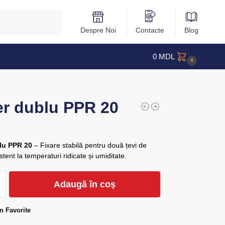
Caută
Despre Noi
Contacte
Blog
0
MDL
0
er dublu PPR 20
lu PPR 20
– Fixare stabilă pentru două țevi de
tent la temperaturi ridicate și umiditate.
Adaugă în coș
n Favorite