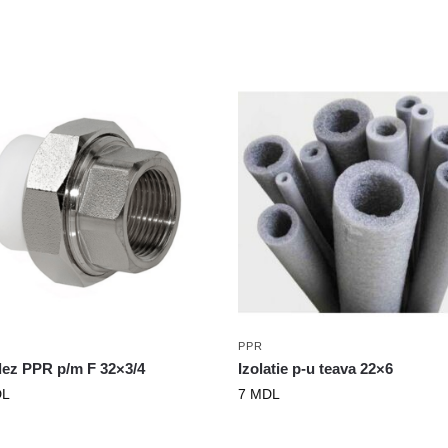
PPR
ez PPR p/m F 32×3/4
Izolatie p-u teava 22×6
L
7
MDL