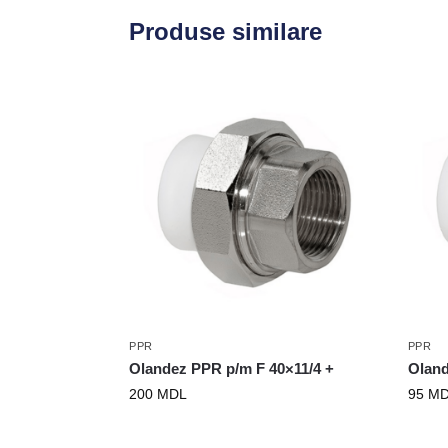
Produse similare
PPR
PPR
Olandez PPR p/m F 40×11/4 +
Oland
200
MDL
95
MD