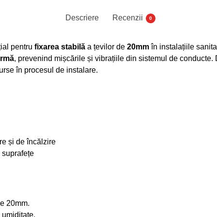
Descriere
Recenzii
0
ial pentru
fixarea stabilă
a țevilor de
20mm
în instalațiile sanit
ermă
, prevenind mișcările și vibrațiile din sistemul de conducte.
urse în procesul de instalare.
re și de încălzire
 suprafețe
de 20mm.
 umiditate.