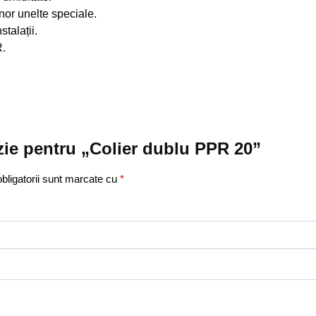
unor unelte speciale.
stalații.
.
nzie pentru „Colier dublu PPR 20”
bligatorii sunt marcate cu
*