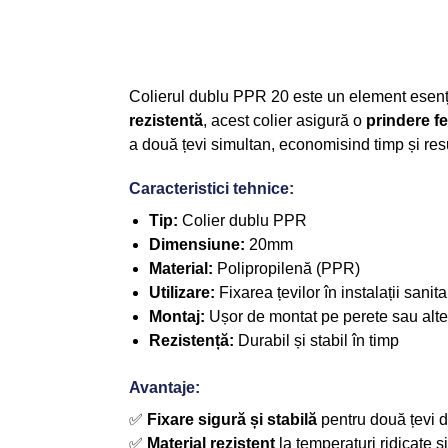
Colierul dublu PPR 20 este un element esenț
rezistentă
, acest colier asigură o
prindere f
a două țevi simultan, economisind timp și res
Caracteristici tehnice:
Tip:
Colier dublu PPR
Dimensiune:
20mm
Material:
Polipropilenă (PPR)
Utilizare:
Fixarea țevilor în instalații sanita
Montaj:
Ușor de montat pe perete sau alte
Rezistență:
Durabil și stabil în timp
Avantaje:
✅
Fixare sigură și stabilă
pentru două țevi 
✅
Material rezistent
la temperaturi ridicate și