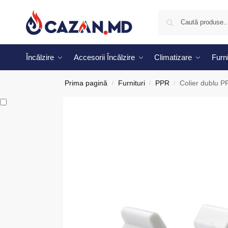
Încălzire
Accesorii Încălzire
Climatizare
Furni
Prima pagină
Furnituri
PPR
Colier dublu P
/
/
/