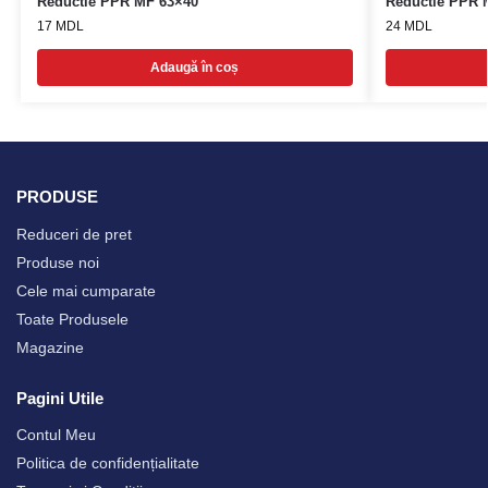
Reductie PPR MF 63×40
Reductie PPR 
17
MDL
24
MDL
Adaugă în coș
PRODUSE
Reduceri de pret
Produse noi
Cele mai cumparate
Toate Produsele
Magazine
Pagini Utile
Contul Meu
Politica de confidențialitate