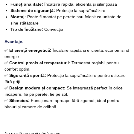
Funcționalitate:
Încălzire rapidă, eficientă și silențioasă
Sisteme de siguranță:
Protecție la supraîncălzire
Montaj:
Poate fi montat pe perete sau folosit ca unitate de
sine stătătoare
Tip de încălzire:
Convecție
Avantaje:
✅
Eficiență energetică:
Încălzire rapidă și eficientă, economisind
energie.
✅
Control precis al temperaturii:
Termostat reglabil pentru
confort optim.
✅
Siguranță sporită:
Protecție la supraîncălzire pentru utilizare
fără griji.
✅
Design modern și compact:
Se integrează perfect în orice
încăpere, fie pe perete, fie pe sol.
✅
Silencios:
Funcționare aproape fără zgomot, ideal pentru
birouri și camere de odihnă.
Nu există recenzii până acum.