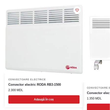
CONVECTOARE ELECTRICE
Convector electric RODA RB3-1500
CONVECTOARE 
2.300
MDL
Convector ele
1.350
MDL
Adaugă în coș