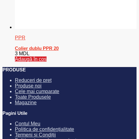
PPR
Colier dublu PPR 20
3
MDL
Adaugă în coș
PRODUSE
Reduceri de pret
Produse noi
Cele mai cumparate
Toate Produsele
Magazine
Pagini Utile
Contul Meu
Politica de confidențialitate
Termeni și Condiții