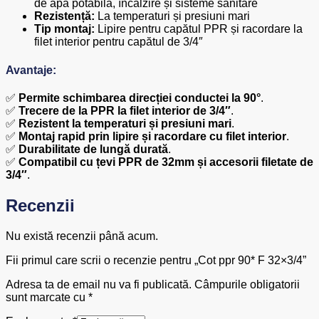
de apă potabilă, încălzire și sisteme sanitare
Rezistență:
La temperaturi și presiuni mari
Tip montaj:
Lipire pentru capătul PPR și racordare la
filet interior pentru capătul de 3/4″
Avantaje:
✅
Permite schimbarea direcției conductei la 90°
.
✅
Trecere de la PPR la filet interior de 3/4″
.
✅
Rezistent la temperaturi și presiuni mari
.
✅
Montaj rapid prin lipire și racordare cu filet interior
.
✅
Durabilitate de lungă durată
.
✅
Compatibil cu țevi PPR de 32mm și accesorii filetate de
3/4″
.
Recenzii
Nu există recenzii până acum.
Fii primul care scrii o recenzie pentru „Cot ppr 90* F 32×3/4”
Adresa ta de email nu va fi publicată.
Câmpurile obligatorii
sunt marcate cu
*