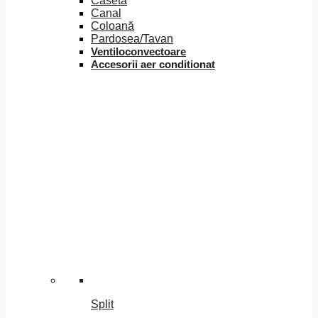
Caseta
Canal
Coloană
Pardosea/Tavan
Ventiloconvectoare
Accesorii aer conditionat
Split