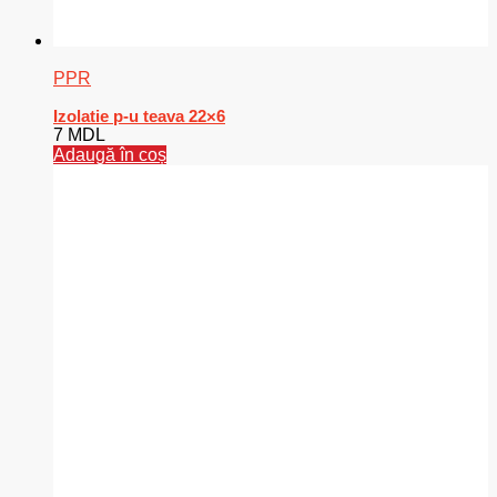
PPR
Izolatie p-u teava 22×6
7
MDL
Adaugă în coș