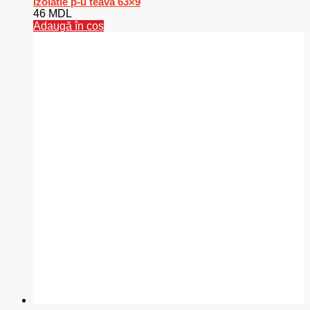
Izolatie p-u teava 63×9
46
MDL
Adaugă în coș