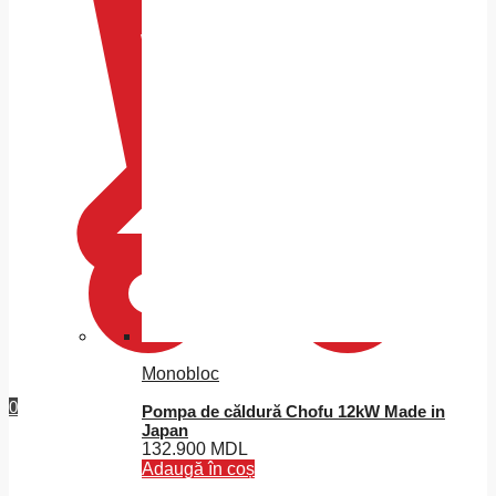
Monobloc
0
Pompa de căldură Chofu 12kW Made in
Japan
132.900
MDL
Adaugă în coș