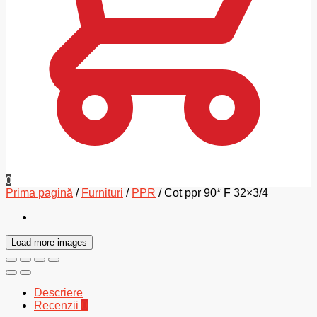
0
Prima pagină
/
Furnituri
/
PPR
/
Cot ppr 90* F 32×3/4
Load more images
Descriere
Recenzii
0