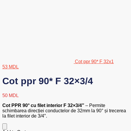
Cot ppr 90* F 32x1
53
MDL
Cot ppr 90* F 32×3/4
50
MDL
Cot PPR 90° cu filet interior F 32×3/4″
– Permite
schimbarea direcției conductelor de 32mm la 90° și trecerea
la filet interior de 3/4″.