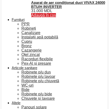
Aparat de aer condiționat duct VIVAX 24000
BTU/H INVERTER
31.000
MDL
Adaugă în coș
Furnituri
PPR
Robineți
Canalizare
Instalații apă potabilă
Cupru
Bronz
Cazangerie
Oțel zincat
Racorduri flexibile
Pex-Al și presare
Articole sanitare
Robinete p/u duș
Robinete p/u lavoar
Robinete p/u chiuvetă
WC-uri
Bide
Robinete p/u bide
Chiuvete și lavoare
Altele
Panouri solare