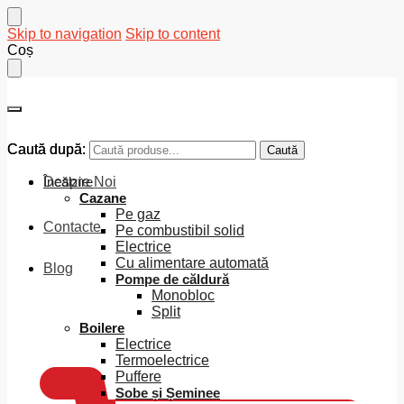
Skip to navigation
Skip to content
Coș
Caută după:
Caută după:
Caută
Caută
Despre Noi
Încălzire
Cazane
Pe gaz
Contacte
Pe combustibil solid
Electrice
Cu alimentare automată
Blog
Pompe de căldură
Monobloc
Split
0
MDL
Boilere
Electrice
Termoelectrice
Puffere
Sobe și Șeminee