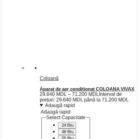
Coloană
Aparat de aer condiționat COLOANA VIVAX
29.640
MDL
–
71.200
MDL
Interval de
prețuri: 29.640 MDL până la 71.200 MDL
Adaugă rapid
Adaugă rapid
Select Capacitate
24 Btu
48 Btu
55 Btu