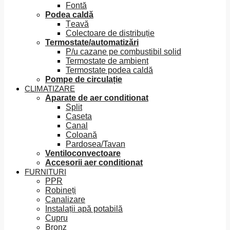
Fontă
Podea caldă
Țeavă
Colectoare de distribuție
Termostate/automatizări
P/u cazane pe combustibil solid
Termostate de ambient
Termostate podea caldă
Pompe de circulație
CLIMATIZARE
Aparate de aer conditionat
Split
Caseta
Canal
Coloană
Pardosea/Tavan
Ventiloconvectoare
Accesorii aer conditionat
FURNITURI
PPR
Robineți
Canalizare
Instalații apă potabilă
Cupru
Bronz