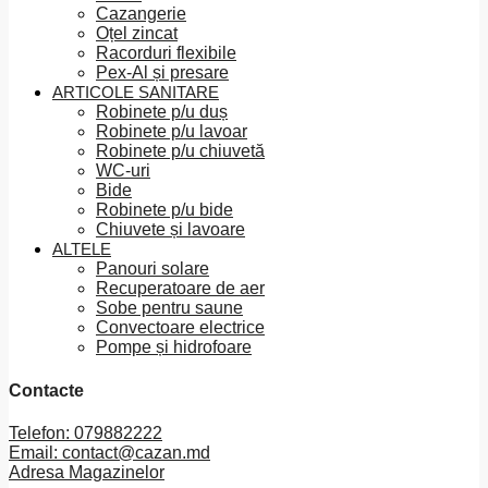
Cazangerie
Oțel zincat
Racorduri flexibile
Pex-Al și presare
ARTICOLE SANITARE
Robinete p/u duș
Robinete p/u lavoar
Robinete p/u chiuvetă
WC-uri
Bide
Robinete p/u bide
Chiuvete și lavoare
ALTELE
Panouri solare
Recuperatoare de aer
Sobe pentru saune
Convectoare electrice
Pompe și hidrofoare
Contacte
Telefon: 079882222
Email: contact@cazan.md
Adresa Magazinelor