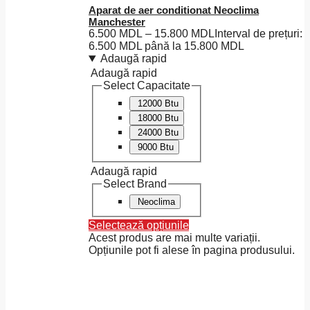
Aparat de aer conditionat Neoclima
Manchester
6.500
MDL
–
15.800
MDL
Interval de prețuri:
6.500 MDL până la 15.800 MDL
Adaugă rapid
Adaugă rapid
Select Capacitate
12000 Btu
18000 Btu
24000 Btu
9000 Btu
Adaugă rapid
Select Brand
Neoclima
Selectează opțiunile
Acest produs are mai multe variații.
Opțiunile pot fi alese în pagina produsului.