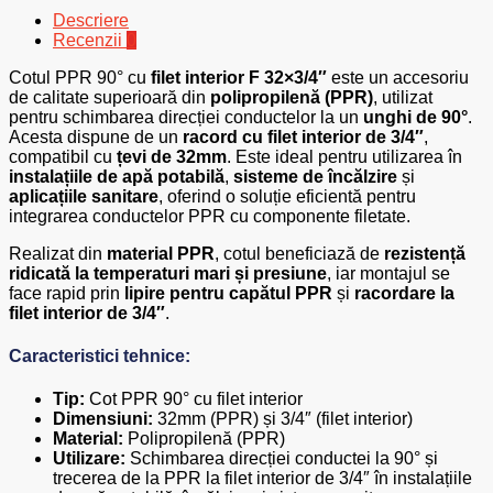
Descriere
Recenzii
0
Cotul PPR 90° cu
filet interior F 32×3/4″
este un accesoriu
de calitate superioară din
polipropilenă (PPR)
, utilizat
pentru schimbarea direcției conductelor la un
unghi de 90°
.
Acesta dispune de un
racord cu filet interior de 3/4″
,
compatibil cu
țevi de 32mm
. Este ideal pentru utilizarea în
instalațiile de apă potabilă
,
sisteme de încălzire
și
aplicațiile sanitare
, oferind o soluție eficientă pentru
integrarea conductelor PPR cu componente filetate.
Realizat din
material PPR
, cotul beneficiază de
rezistență
ridicată la temperaturi mari și presiune
, iar montajul se
face rapid prin
lipire pentru capătul PPR
și
racordare la
filet interior de 3/4″
.
Caracteristici tehnice:
Tip:
Cot PPR 90° cu filet interior
Dimensiuni:
32mm (PPR) și 3/4″ (filet interior)
Material:
Polipropilenă (PPR)
Utilizare:
Schimbarea direcției conductei la 90° și
trecerea de la PPR la filet interior de 3/4″ în instalațiile