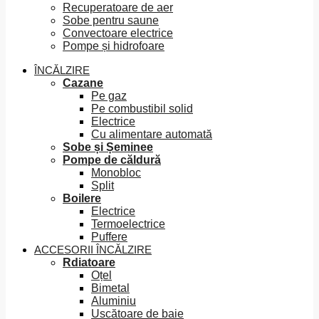
Recuperatoare de aer
Sobe pentru saune
Convectoare electrice
Pompe și hidrofoare
ÎNCĂLZIRE
Cazane
Pe gaz
Pe combustibil solid
Electrice
Cu alimentare automată
Sobe și Șeminee
Pompe de căldură
Monobloc
Split
Boilere
Electrice
Termoelectrice
Puffere
ACCESORII ÎNCĂLZIRE
Rdiatoare
Oțel
Bimetal
Aluminiu
Uscătoare de baie