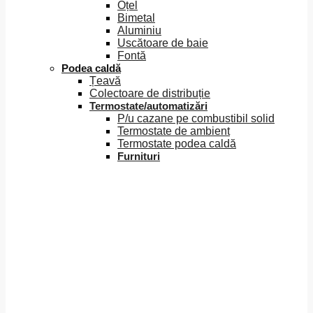
Oțel
Bimetal
Aluminiu
Uscătoare de baie
Fontă
Podea caldă
Țeavă
Colectoare de distribuție
Termostate/automatizări
P/u cazane pe combustibil solid
Termostate de ambient
Termostate podea caldă
Furnituri