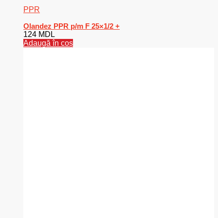
PPR
Olandez PPR p/m F 25×1/2 +
124
MDL
Adaugă în coș