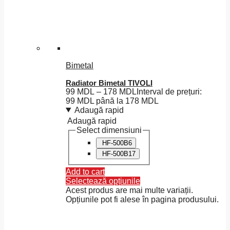
Bimetal
Radiator Bimetal TIVOLI
99
MDL
–
178
MDL
Interval de prețuri:
99 MDL până la 178 MDL
Adaugă rapid
Adaugă rapid
Select dimensiuni
HF-500B6
HF-500B17
Add to cart
Selectează opțiunile
Acest produs are mai multe variații.
Opțiunile pot fi alese în pagina produsului.