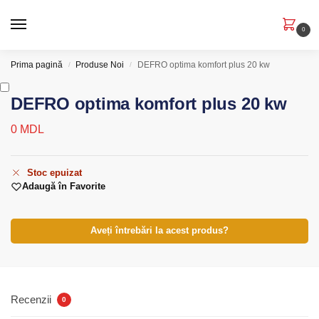
0
Prima pagină
Produse Noi
DEFRO optima komfort plus 20 kw
/
/
DEFRO optima komfort plus 20 kw
0
MDL
Stoc epuizat
Adaugă în Favorite
Aveți întrebări la acest produs?
Recenzii
0