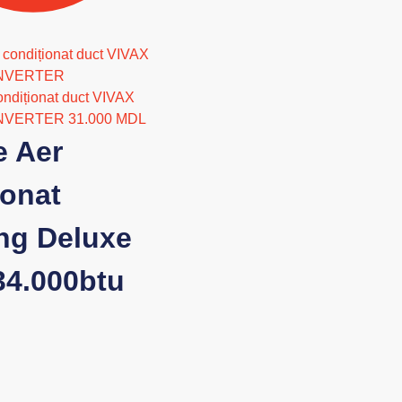
ondiționat duct VIVAX
INVERTER
31.000
MDL
e Aer
ionat
g Deluxe
34.000btu