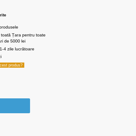
rite
 produsele
n toată Țara pentru toate
i de 5000 lei
-4 zile lucrătoare
i
 acest produs?