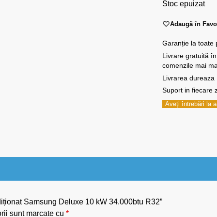
Stoc epuizat
Adaugă în Favo
Garanție la toate
Livrare gratuită î
comenzile mai mar
Livrarea dureaza 1
Suport in fiecare z
Aveți întrebări la
ondiționat Samsung Deluxe 10 kW 34.000btu R32”
rii sunt marcate cu
*