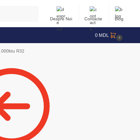
Caută
Despre Noi
Contacte
Blog
0
MDL
0
4.000btu R32