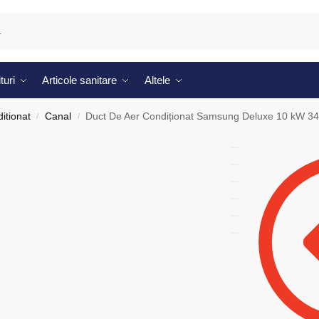
turi
Articole sanitare
Altele
itionat
Canal
Duct De Aer Condiționat Samsung Deluxe 10 kW 3
/
/