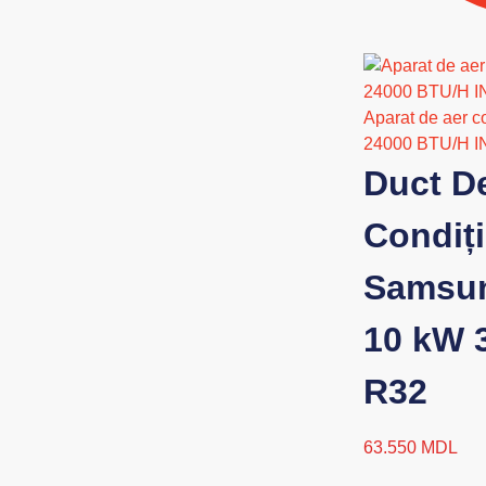
Aparat de aer c
24000 BTU/H 
Duct D
Condiț
Samsun
10 kW 
R32
63.550
MDL