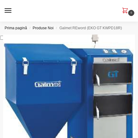
0
Prima pagină
Produse Noi
Galmet REword (EKO GT KWPD18R)
/
/