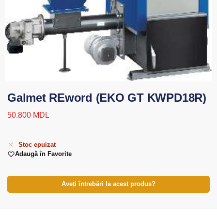
Galmet REword (EKO GT KWPD18R)
50.800
MDL
Stoc epuizat
Adaugă în Favorite
Aveți întrebări la acest produs?