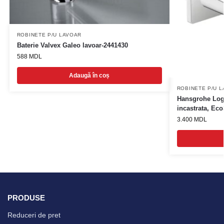
ROBINETE P/U LAVOAR
Baterie Valvex Galeo lavoar-2441430
588
MDL
Adaugă în coș
ROBINETE P/U 
Hansgrohe Logi
incastrata, Ec
3.400
MDL
PRODUSE
Reduceri de pret