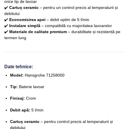
orice tip de lavoar
✔️
Cartuș ceramic
– pentru un control precis al temperaturii și
debitului
✔️
Economisirea apei
– debit optim de 5 l/min
✔️
Instalare simplă
– compatibilă cu majoritatea lavoarelor
✔️
Materiale de calitate premium
– durabilitate și rezistență pe
termen lung
Date tehnice:
Model:
Hansgrohe 71258000
Tip:
Baterie lavoar
Finisaj:
Crom
Debit apă:
5 l/min
Cartuș ceramic
– pentru control precis al temperaturii și
debitului