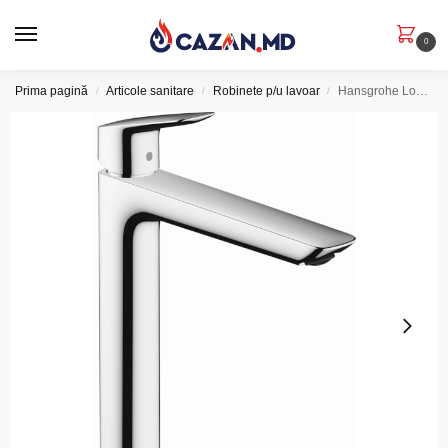
0
Prima pagină
Articole sanitare
Robinete p/u lavoar
Hansgrohe Logis – Baterie lavoar Fine 240, crom
/
/
/