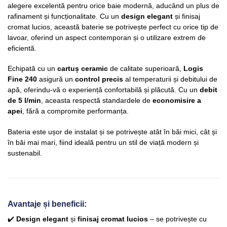
alegere excelentă pentru orice baie modernă, aducând un plus de
rafinament și funcționalitate. Cu un
design elegant
și finisaj
cromat lucios, această baterie se potrivește perfect cu orice tip de
lavoar, oferind un aspect contemporan și o utilizare extrem de
eficientă.
Echipată cu un
cartuș ceramic
de calitate superioară,
Logis
Fine 240
asigură un
control precis
al temperaturii și debitului de
apă, oferindu-vă o experiență confortabilă și plăcută. Cu un
debit
de 5 l/min
, aceasta respectă standardele de
economisire a
apei
, fără a compromite performanța.
Bateria este ușor de instalat și se potrivește atât în băi mici, cât și
în băi mai mari, fiind ideală pentru un stil de viață modern și
sustenabil.
Avantaje și beneficii:
✔️
Design elegant
și
finisaj cromat lucios
– se potrivește cu