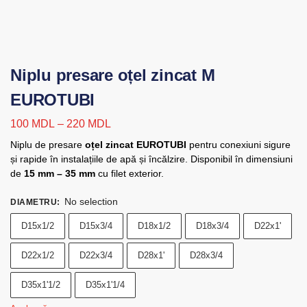
Niplu presare oțel zincat M
EUROTUBI
100
MDL
–
220
MDL
Niplu de presare
oțel zincat EUROTUBI
pentru conexiuni sigure
și rapide în instalațiile de apă și încălzire. Disponibil în dimensiuni
de
15 mm – 35 mm
cu filet exterior.
No selection
DIAMETRU
:
D15x1/2
D15x3/4
D18x1/2
D18x3/4
D22x1'
D22x1/2
D22x3/4
D28x1'
D28x3/4
D35x1'1/2
D35x1'1/4