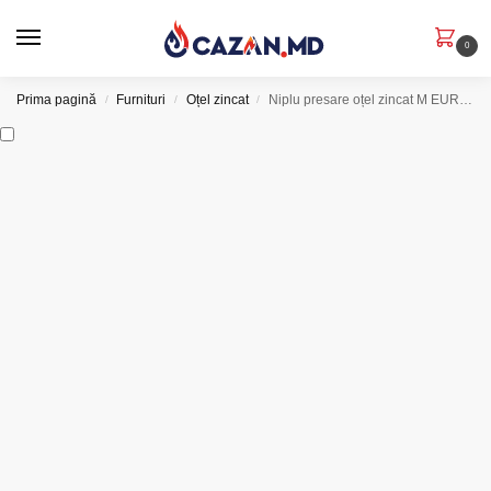
0
Prima pagină
Furnituri
Oțel zincat
Niplu presare oțel zincat M EUROTUBI
/
/
/