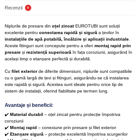
Recenzii
0
Niplurile de presare din
oțel zincat
EUROTUBI sunt soluții
excelente pentru
conectarea rapidă și sigură
a țevilor în
instalațiile de apă potabilă, încălzire și aplicații industriale
.
Aceste fitinguri sunt concepute pentru a oferi
montaj rapid prin
presare
și
rezistență superioară
în fața coroziunii, asigurând în
același timp o etanșare perfectă și durabilă.
Cu
filet exterior
de diferite dimensiuni, niplurile sunt compatibile
cu o gamă largă de țevi și fitinguri, asigurându-se că instalarea
este rapidă și sigură. Acestea sunt ideale pentru orice tip de
sistem de instalații, oferind fiabilitate pe termen lung.
Avantaje și beneficii:
✔️
Material durabil
– oțel zincat pentru protecție împotriva
coroziunii
✔️
Montaj rapid
– conexiune prin presare și filet exterior
✔️
Etanșare sigură
– protecție excelentă împotriva scurgerilor