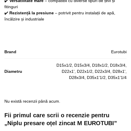
✔️
Versatilitate mare
– compatibil cu diverse tipuri de țevi și
fitinguri
✔️
Rezistență la presiune
– potrivit pentru instalații de apă,
încălzire și industriale
Brand
Eurotubi
D15x1/2, D15x3/4, D18x1/2, D18x3/4,
Diametru
D22x1', D22x1/2, D22x3/4, D28x1',
D28x3/4, D35x1'1/2, D35x1'1/4
Nu există recenzii până acum.
Fii primul care scrii o recenzie pentru
„Niplu presare oțel zincat M EUROTUBI”