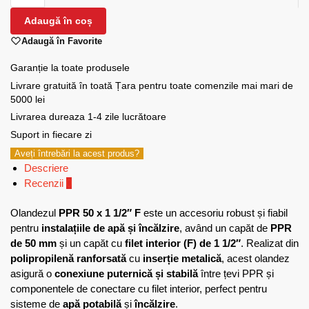
Adaugă în coș
Adaugă în Favorite
Garanție la toate produsele
Livrare gratuită în toată Țara pentru toate comenzile mai mari de
5000 lei
Livrarea dureaza 1-4 zile lucrătoare
Suport in fiecare zi
Aveți întrebări la acest produs?
Descriere
Recenzii
0
Olandezul
PPR 50 x 1 1/2″ F
este un accesoriu robust și fiabil
pentru
instalațiile de apă și încălzire
, având un capăt de
PPR
de 50 mm
și un capăt cu
filet interior (F) de 1 1/2″
. Realizat din
polipropilenă ranforsată
cu
inserție metalică
, acest olandez
asigură o
conexiune puternică și stabilă
între țevi PPR și
componentele de conectare cu filet interior, perfect pentru
sisteme de
apă potabilă
și
încălzire
.