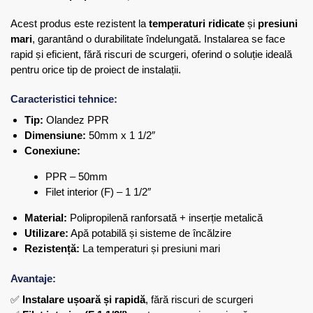
Acest produs este rezistent la
temperaturi ridicate
și
presiuni
mari
, garantând o durabilitate îndelungată. Instalarea se face
rapid și eficient, fără riscuri de scurgeri, oferind o soluție ideală
pentru orice tip de proiect de instalații.
Caracteristici tehnice:
Tip:
Olandez PPR
Dimensiune:
50mm x 1 1/2″
Conexiune:
PPR – 50mm
Filet interior (F) – 1 1/2″
Material:
Polipropilenă ranforsată + inserție metalică
Utilizare:
Apă potabilă și sisteme de încălzire
Rezistență:
La temperaturi și presiuni mari
Avantaje:
✅
Instalare ușoară și rapidă
, fără riscuri de scurgeri