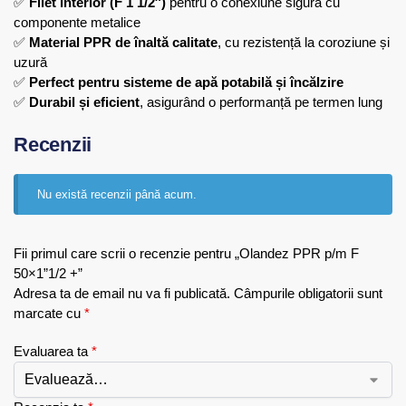
✅
Filet interior (F 1 1/2″)
pentru o conexiune sigură cu
componente metalice
✅
Material PPR de înaltă calitate
, cu rezistență la coroziune și
uzură
✅
Perfect pentru sisteme de apă potabilă și încălzire
✅
Durabil și eficient
, asigurând o performanță pe termen lung
Recenzii
Nu există recenzii până acum.
Fii primul care scrii o recenzie pentru „Olandez PPR p/m F
50×1”1/2 +”
Adresa ta de email nu va fi publicată.
Câmpurile obligatorii sunt
marcate cu
*
Evaluarea ta
*