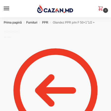
0
Prima pagină
Furnituri
PPR
Olandez PPR p/m F 50×1”1/2 +
/
/
/