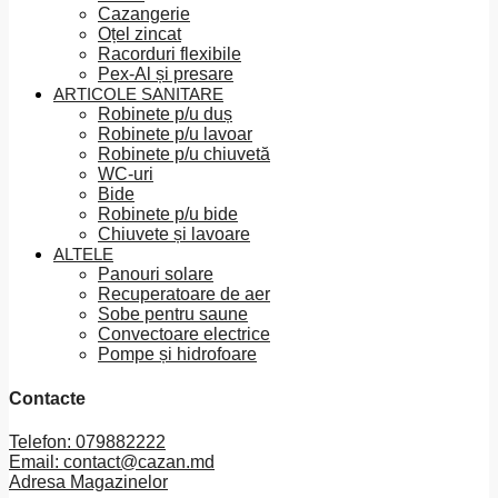
Cazangerie
Oțel zincat
Racorduri flexibile
Pex-Al și presare
ARTICOLE SANITARE
Robinete p/u duș
Robinete p/u lavoar
Robinete p/u chiuvetă
WC-uri
Bide
Robinete p/u bide
Chiuvete și lavoare
ALTELE
Panouri solare
Recuperatoare de aer
Sobe pentru saune
Convectoare electrice
Pompe și hidrofoare
Contacte
Telefon: 079882222
Email: contact@cazan.md
Adresa Magazinelor