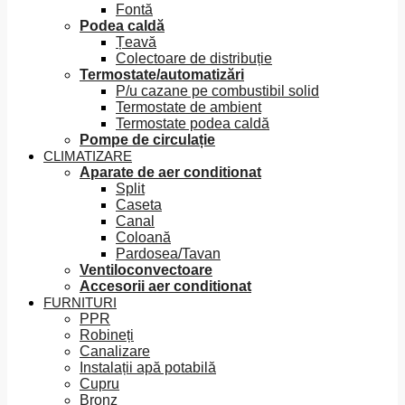
Fontă
Podea caldă
Țeavă
Colectoare de distribuție
Termostate/automatizări
P/u cazane pe combustibil solid
Termostate de ambient
Termostate podea caldă
Pompe de circulație
CLIMATIZARE
Aparate de aer conditionat
Split
Caseta
Canal
Coloană
Pardosea/Tavan
Ventiloconvectoare
Accesorii aer conditionat
FURNITURI
PPR
Robineți
Canalizare
Instalații apă potabilă
Cupru
Bronz