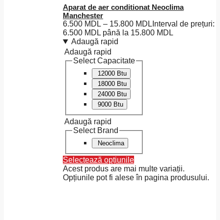
Aparat de aer conditionat Neoclima
Manchester
6.500
MDL
–
15.800
MDL
Interval de prețuri:
6.500 MDL până la 15.800 MDL
Adaugă rapid
Adaugă rapid
Select Capacitate
12000 Btu
18000 Btu
24000 Btu
9000 Btu
Adaugă rapid
Select Brand
Neoclima
Selectează opțiunile
Acest produs are mai multe variații.
Opțiunile pot fi alese în pagina produsului.