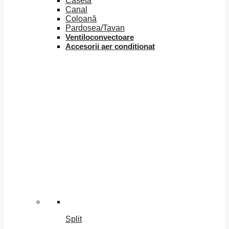
Caseta
Canal
Coloană
Pardosea/Tavan
Ventiloconvectoare
Accesorii aer conditionat
Split