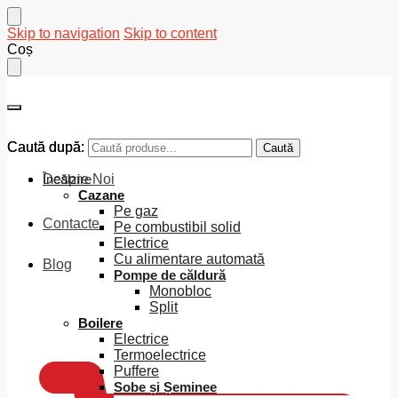
Skip to navigation
Skip to content
Coș
Caută după:
Caută după:
Caută
Caută
Despre Noi
Încălzire
Cazane
Pe gaz
Contacte
Pe combustibil solid
Electrice
Cu alimentare automată
Blog
Pompe de căldură
Monobloc
Split
0
MDL
Boilere
Electrice
Termoelectrice
Puffere
Sobe și Șeminee