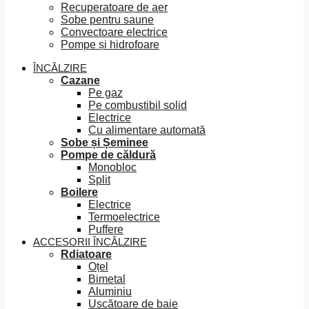
Recuperatoare de aer
Sobe pentru saune
Convectoare electrice
Pompe și hidrofoare
ÎNCĂLZIRE
Cazane
Pe gaz
Pe combustibil solid
Electrice
Cu alimentare automată
Sobe și Șeminee
Pompe de căldură
Monobloc
Split
Boilere
Electrice
Termoelectrice
Puffere
ACCESORII ÎNCĂLZIRE
Rdiatoare
Oțel
Bimetal
Aluminiu
Uscătoare de baie