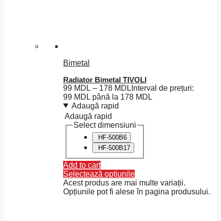
Bimetal
Radiator Bimetal TIVOLI
99
MDL
–
178
MDL
Interval de prețuri:
99 MDL până la 178 MDL
Adaugă rapid
Adaugă rapid
Select dimensiuni
HF-500B6
HF-500B17
Add to cart
Selectează opțiunile
Acest produs are mai multe variații.
Opțiunile pot fi alese în pagina produsului.