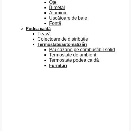
Oțel
Bimetal
Aluminiu
Uscătoare de baie
Fontă
Podea caldă
Țeavă
Colectoare de distribuție
Termostate/automatizări
P/u cazane pe combustibil solid
Termostate de ambient
Termostate podea caldă
Furnituri