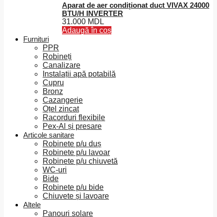
Aparat de aer condiționat duct VIVAX 24000
BTU/H INVERTER
31.000
MDL
Adaugă în coș
Furnituri
PPR
Robineți
Canalizare
Instalații apă potabilă
Cupru
Bronz
Cazangerie
Oțel zincat
Racorduri flexibile
Pex-Al și presare
Articole sanitare
Robinete p/u duș
Robinete p/u lavoar
Robinete p/u chiuvetă
WC-uri
Bide
Robinete p/u bide
Chiuvete și lavoare
Altele
Panouri solare