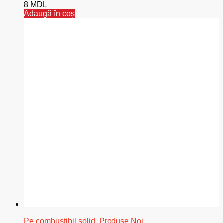
8
MDL
Adaugă în coș
Pe combustibil solid
,
Produse Noi