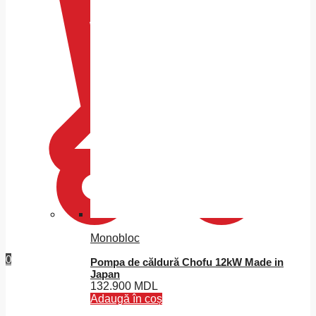
Monobloc
0
Pompa de căldură Chofu 12kW Made in
Japan
132.900
MDL
Adaugă în coș