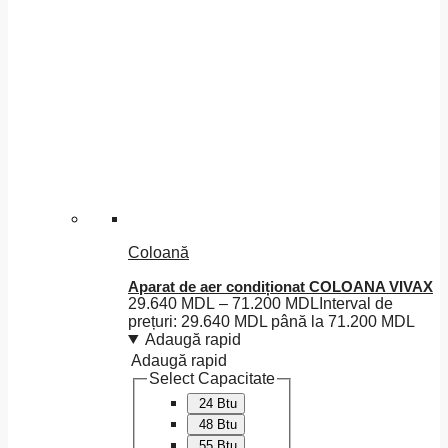
Coloană
Aparat de aer condiționat COLOANA VIVAX
29.640
MDL
–
71.200
MDL
Interval de
prețuri: 29.640 MDL până la 71.200 MDL
Adaugă rapid
Adaugă rapid
Select Capacitate
24 Btu
48 Btu
55 Btu