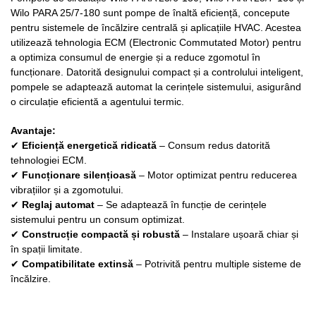
Wilo PARA 25/7-180 sunt pompe de înaltă eficiență, concepute
pentru sistemele de încălzire centrală și aplicațiile HVAC. Acestea
utilizează tehnologia ECM (Electronic Commutated Motor) pentru
a optimiza consumul de energie și a reduce zgomotul în
funcționare. Datorită designului compact și a controlului inteligent,
pompele se adaptează automat la cerințele sistemului, asigurând
o circulație eficientă a agentului termic.
Avantaje:
✔
Eficiență energetică ridicată
– Consum redus datorită
tehnologiei ECM.
✔
Funcționare silențioasă
– Motor optimizat pentru reducerea
vibrațiilor și a zgomotului.
✔
Reglaj automat
– Se adaptează în funcție de cerințele
sistemului pentru un consum optimizat.
✔
Construcție compactă și robustă
– Instalare ușoară chiar și
în spații limitate.
✔
Compatibilitate extinsă
– Potrivită pentru multiple sisteme de
încălzire.