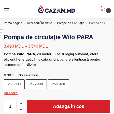
0
Prima pagină
Accesorii Încălzire
Pompe de circulație
Pompa de circulație Wilo PARA
/
/
/
Pompa de circulație Wilo PARA
3.490
MDL
–
3.540
MDL
Pompa Wilo PARA
, cu motor ECM și reglaj automat, oferă
eficiență energetică ridicată și funcționare silențioasă pentru
sisteme de încălzire.
No selection
MODEL
:
25/6-130
25/7-130
25/7-180
Anulează
Adaugă în coș