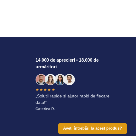
14.000 de aprecieri • 18.000 de
urmăritori
★★★★★
„Soluții rapide și ajutor rapid de fiecare
data!”
Caterina R.
Aveți întrebări la acest produs?
Toate drepturile rezervate.