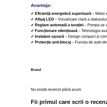
Avantaje:
✔
Eficiență energetică superioară
– Motor e
✔
Afișaj LED
– Vizualizare clară a statusulu
✔
Reglare automată a turației
– Pompa se aju
✔
Funcționare silențioasă
– Tehnologia avans
✔
Instalare ușoară
– Design compact și compat
✔
Protecție anti-blocaj
– Funcția de auto-deb
Brand
Nu există recenzii până acum.
Fii primul care scrii o rec