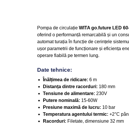
Pompa de circulație
WITA go.future LED 60
oferind o performanță remarcabilă și un cons
automat turația în funcție de cerințele sistemu
ușor parametrii de funcționare și eficiența en
operare fiabilă pe termen lung.
Date tehnice:
Înălțimea de ridicare:
6 m
Distanța dintre racorduri:
180 mm
Tensiune de alimentare:
230V
Putere nominală:
15-60W
Presiune maximă de lucru:
10 bar
Temperatura agentului termic:
+2°C pân
Racorduri:
Filetate, dimensiune 32 mm