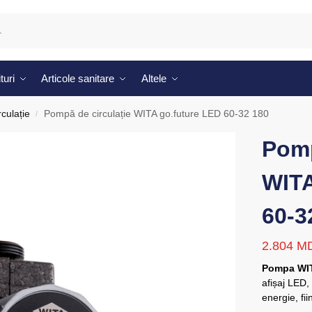
turi
Articole sanitare
Altele
culație
Pompă de circulație WITA go.future LED 60-32 180
/
Pomp
WITA
60-3
2.804
M
Pompa WIT
afișaj LED,
energie, fi