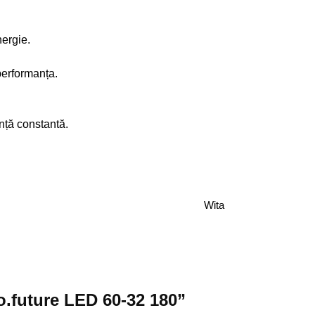
nergie.
performanța.
nță constantă.
Wita
go.future LED 60-32 180”