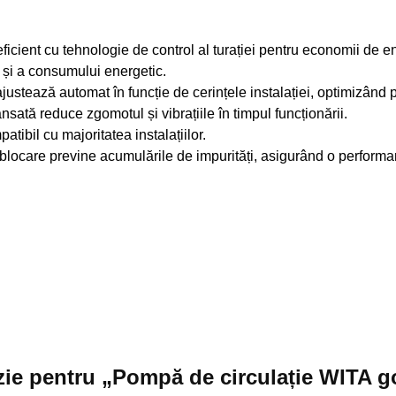
ficient cu tehnologie de control al turației pentru economii de e
i și a consumului energetic.
stează automat în funcție de cerințele instalației, optimizând 
ată reduce zgomotul și vibrațiile în timpul funcționării.
ibil cu majoritatea instalațiilor.
locare previne acumulările de impurități, asigurând o performa
enzie pentru „Pompă de circulație WITA 