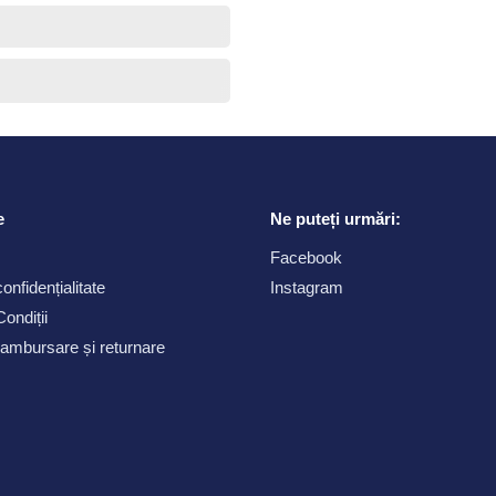
e
Ne puteți urmări:
Facebook
confidențialitate
Instagram
ondiții
 rambursare și returnare