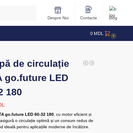
Caută
Despre Noi
Contacte
Blog
0
MDL
0
ă de circulație
 go.future LED
2 180
DL
A go.future LED 60-32 180
, cu motor eficient și
 asigură o circulație optimă și un consum redus de
ind ideală pentru aplicațiile moderne de încălzire.