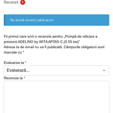
Recenzii
0
Nu există recenzii până acum.
Fii primul care scrii o recenzie pentru „Pompă de ridicare a
presiunii ADELINO by WITA APS55-C,(0.55 kw)”
Adresa ta de email nu va fi publicată.
Câmpurile obligatorii sunt
marcate cu
*
Evaluarea ta
*
Recenzia ta
*