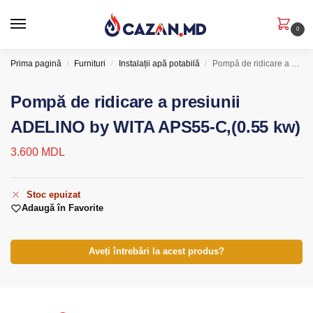
0
Prima pagină
Furnituri
Instalații apă potabilă
Pompă de ridicare a presiunii ADELINO by WITA APS55-C,(0.55 kw)
/
/
/
Pompă de ridicare a presiunii
ADELINO by WITA APS55-C,(0.55 kw)
3.600
MDL
Stoc epuizat
Adaugă în Favorite
Aveți întrebări la acest produs?