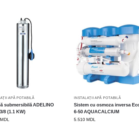
AȚII APĂ POTABILĂ
INSTALAȚII APĂ POTABILĂ
ă submersibilă ADELINO
Sistem cu osmoza inversa Ec
/8 (1.1 KW)
6-50 AQUACALCIUM
MDL
5.510
MDL