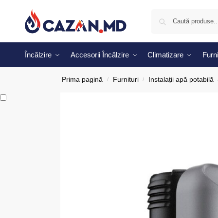
Încălzire
Accesorii Încălzire
Climatizare
Furni
Prima pagină
Furnituri
Instalații apă potabilă
/
/