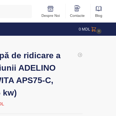
Caută
Despre Noi
Contacte
Blog
0
MDL
0
ă de ridicare a
iunii ADELINO
ITA APS75-C,
5 kw)
DL