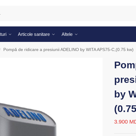
turi
Articole sanitare
Altele
Pompă de ridicare a presiunii ADELINO by WITA APS75-C,(0.75 kw)
/
Pomp
pres
by W
(0.7
3.900
M