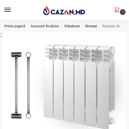
0
Prima pagină
Accesorii Încălzire
Rdiatoare
Bimetal
Radiator Bimetal FARO 500
/
/
/
/