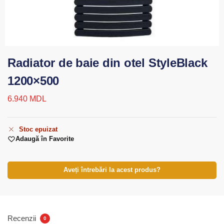
Radiator de baie din otel StyleBlack
1200×500
6.940
MDL
Stoc epuizat
Adaugă în Favorite
Aveți întrebări la acest produs?
Recenzii
0