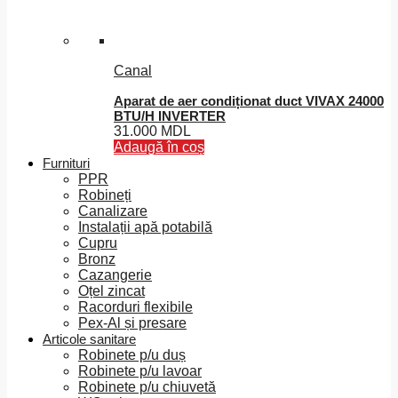
Canal
Aparat de aer condiționat duct VIVAX 24000
BTU/H INVERTER
31.000
MDL
Adaugă în coș
Furnituri
PPR
Robineți
Canalizare
Instalații apă potabilă
Cupru
Bronz
Cazangerie
Oțel zincat
Racorduri flexibile
Pex-Al și presare
Articole sanitare
Robinete p/u duș
Robinete p/u lavoar
Robinete p/u chiuvetă