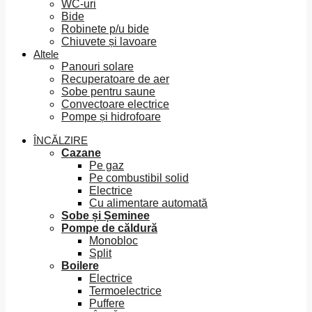
WC-uri
Bide
Robinete p/u bide
Chiuvete și lavoare
Altele
Panouri solare
Recuperatoare de aer
Sobe pentru saune
Convectoare electrice
Pompe și hidrofoare
ÎNCĂLZIRE
Cazane
Pe gaz
Pe combustibil solid
Electrice
Cu alimentare automată
Sobe și Șeminee
Pompe de căldură
Monobloc
Split
Boilere
Electrice
Termoelectrice
Puffere