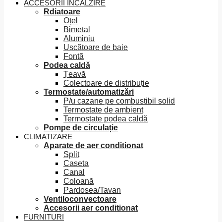
ACCESORII ÎNCĂLZIRE
Rdiatoare
Oțel
Bimetal
Aluminiu
Uscătoare de baie
Fontă
Podea caldă
Țeavă
Colectoare de distribuție
Termostate/automatizări
P/u cazane pe combustibil solid
Termostate de ambient
Termostate podea caldă
Pompe de circulație
CLIMATIZARE
Aparate de aer conditionat
Split
Caseta
Canal
Coloană
Pardosea/Tavan
Ventiloconvectoare
Accesorii aer conditionat
FURNITURI