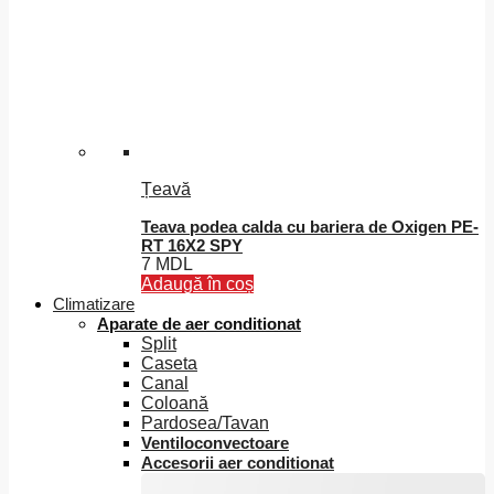
alese
în
pagina
produsului.
Țeavă
Teava podea calda cu bariera de Oxigen PE-
RT 16X2 SPY
7
MDL
Adaugă în coș
Climatizare
Aparate de aer conditionat
Split
Caseta
Canal
Coloană
Pardosea/Tavan
Ventiloconvectoare
Accesorii aer conditionat