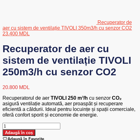
Recuperator de
aer cu sistem de ventilație TIVOLI 350m3/h cu senzor CO2
23.400
MDL
Recuperator de aer cu
sistem de ventilație TIVOLI
250m3/h cu senzor CO2
20.800
MDL
Recuperatorul de aer
TIVOLI 250 m³/h
cu senzor
CO₂
asigură ventilație automată, aer proaspăt și recuperare
eficientă a căldurii. Ideal pentru locuințe și spații comerciale,
oferă confort sporit și economie de energie.
Cantitate
Recuperator
Adaugă în coș
de
Adaugă în Favorite