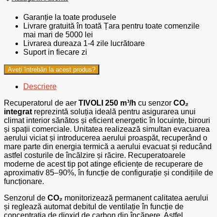
aer
cu
Garanție la toate produsele
sistem
Livrare gratuită în toată Țara pentru toate comenzile
de
mai mari de 5000 lei
ventilație
Livrarea dureaza 1-4 zile lucrătoare
TIVOLI
Suport in fiecare zi
250m3/h
cu
Aveți întrebări la acest produs?
senzor
CO2
Descriere
Recuperatorul de aer
TIVOLI 250 m³/h
cu senzor
CO₂
integrat
reprezintă soluția ideală pentru asigurarea unui
climat interior sănătos și eficient energetic în locuințe, birouri
și spații comerciale. Unitatea realizează simultan evacuarea
aerului viciat și introducerea aerului proaspăt, recuperând o
mare parte din energia termică a aerului evacuat și reducând
astfel costurile de încălzire și răcire. Recuperatoarele
moderne de acest tip pot atinge eficiențe de recuperare de
aproximativ 85–90%, în funcție de configurație și condițiile de
funcționare.
Senzorul de
CO₂
monitorizează permanent calitatea aerului
și reglează automat debitul de ventilație în funcție de
concentrația de dioxid de carbon din încăpere. Astfel,