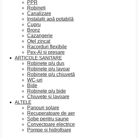
PPR
Robineți
Canalizare
Instalații apă potabilă
Cupru
Bronz
Cazangerie
Oțel zincat
Racorduri flexibile
Pex-Al și presare
ARTICOLE SANITARE
Robinete p/u duș
Robinete p/u lavoar
Robinete p/u chiuvetă
WC-uri
Bide
Robinete p/u bide
Chiuvete și lavoare
ALTELE
Panouri solare
Recuperatoare de aer
Sobe pentru saune
Convectoare electrice
Pompe și hidrofoare