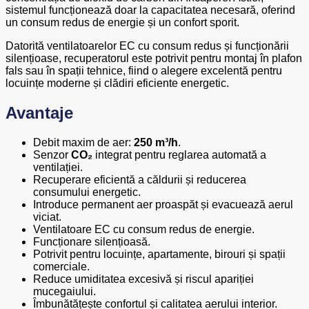
sistemul funcționează doar la capacitatea necesară, oferind
un consum redus de energie și un confort sporit.
Datorită ventilatoarelor EC cu consum redus și funcționării
silențioase, recuperatorul este potrivit pentru montaj în plafon
fals sau în spații tehnice, fiind o alegere excelentă pentru
locuințe moderne și clădiri eficiente energetic.
Avantaje
Debit maxim de aer:
250 m³/h
.
Senzor
CO₂
integrat pentru reglarea automată a
ventilației.
Recuperare eficientă a căldurii și reducerea
consumului energetic.
Introduce permanent aer proaspăt și evacuează aerul
viciat.
Ventilatoare EC cu consum redus de energie.
Funcționare silențioasă.
Potrivit pentru locuințe, apartamente, birouri și spații
comerciale.
Reduce umiditatea excesivă și riscul apariției
mucegaiului.
Îmbunătățește confortul și calitatea aerului interior.