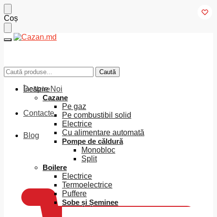
Skip
Skip
Coș
to
to
navigation
content
Caută
Caută
Caută
Caută
după:
după:
Despre Noi
Încălzire
Cazane
Pe gaz
Contacte
Pe combustibil solid
Electrice
Cu alimentare automată
Blog
Pompe de căldură
Monobloc
Split
0
MDL
Boilere
Electrice
Termoelectrice
Puffere
Sobe și Șeminee