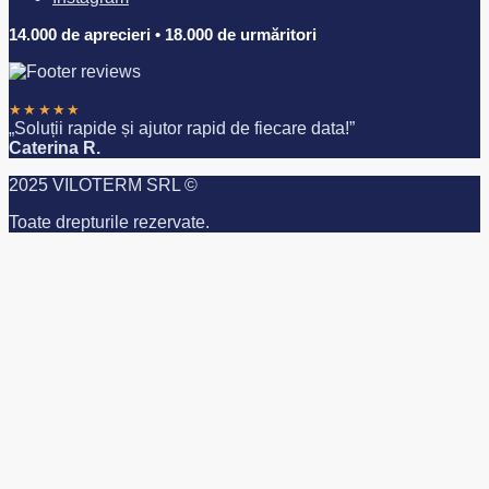
14.000 de aprecieri • 18.000 de urmăritori
★★★★★
„Soluții rapide și ajutor rapid de fiecare data!”
Caterina R.
2025 VILOTERM SRL ©
Toate drepturile rezervate.