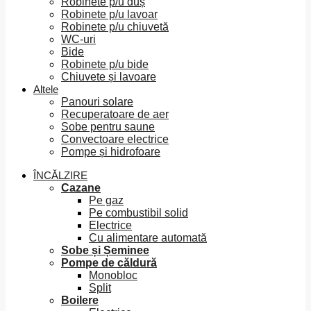
Robinete p/u duș
Robinete p/u lavoar
Robinete p/u chiuvetă
WC-uri
Bide
Robinete p/u bide
Chiuvete și lavoare
Altele
Panouri solare
Recuperatoare de aer
Sobe pentru saune
Convectoare electrice
Pompe și hidrofoare
ÎNCĂLZIRE
Cazane
Pe gaz
Pe combustibil solid
Electrice
Cu alimentare automată
Sobe și Șeminee
Pompe de căldură
Monobloc
Split
Boilere