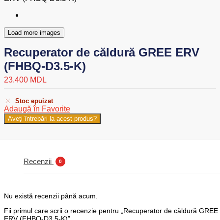
Load more images
Recuperator de căldură GREE ERV
(FHBQ-D3.5-K)
23.400
MDL
Stoc epuizat
Adaugă în Favorite
Aveți întrebări la acest produs?
Recenzii
0
Nu există recenzii până acum.
Fii primul care scrii o recenzie pentru „Recuperator de căldură GREE
ERV (FHBQ-D3.5-K)”