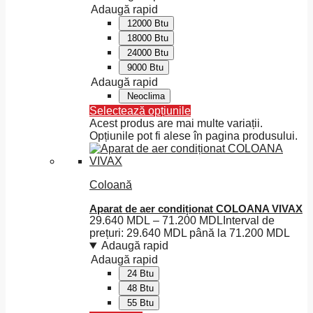
Adaugă rapid
12000 Btu
18000 Btu
24000 Btu
9000 Btu
Adaugă rapid
Neoclima
Selectează opțiunile
Acest produs are mai multe variații.
Opțiunile pot fi alese în pagina produsului.
Coloană
Aparat de aer condiționat COLOANA VIVAX
29.640
MDL
–
71.200
MDL
Interval de
prețuri: 29.640 MDL până la 71.200 MDL
Adaugă rapid
Adaugă rapid
24 Btu
48 Btu
55 Btu