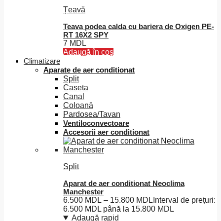
Țeavă
Teava podea calda cu bariera de Oxigen PE-
RT 16X2 SPY
7
MDL
Adaugă în coș
Climatizare
Aparate de aer conditionat
Split
Caseta
Canal
Coloană
Pardosea/Tavan
Ventiloconvectoare
Accesorii aer conditionat
Split
Aparat de aer conditionat Neoclima
Manchester
6.500
MDL
–
15.800
MDL
Interval de prețuri:
6.500 MDL până la 15.800 MDL
Adaugă rapid