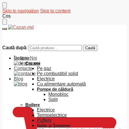
Skip to navigation
Skip to content
Coș
Caută după:
Caută după:
Caută
Caută
Despre Noi
Încălzire
Cazane
Contacte
Pe gaz
Pe combustibil solid
Blog
Electrice
Cu alimentare automată
Pompe de căldură
0
MDL
Monobloc
Split
Boilere
Electrice
Termoelectrice
Puffere
Sobe și Șeminee