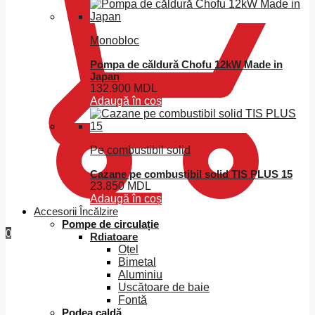
Monobloc
Pompa de căldură Chofu 12kW Made in
Japan
132.900
MDL
Adaugă în coș
Pe combustibil solid
Cazane pe combustibil solid TIS PLUS 15
23.850
MDL
Adaugă în coș
Accesorii Încălzire
Pompe de circulație
0
Rdiatoare
Oțel
Bimetal
Aluminiu
Uscătoare de baie
Fontă
Podea caldă