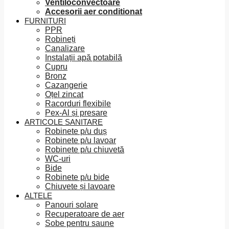
Ventiloconvectoare
Accesorii aer conditionat
FURNITURI
PPR
Robineți
Canalizare
Instalații apă potabilă
Cupru
Bronz
Cazangerie
Oțel zincat
Racorduri flexibile
Pex-Al și presare
ARTICOLE SANITARE
Robinete p/u duș
Robinete p/u lavoar
Robinete p/u chiuvetă
WC-uri
Bide
Robinete p/u bide
Chiuvete și lavoare
ALTELE
Panouri solare
Recuperatoare de aer
Sobe pentru saune