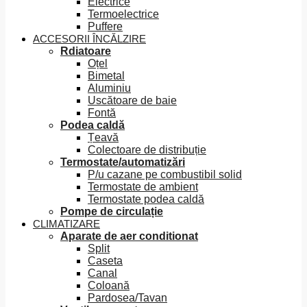
Electrice
Termoelectrice
Puffere
ACCESORII ÎNCĂLZIRE
Rdiatoare
Oțel
Bimetal
Aluminiu
Uscătoare de baie
Fontă
Podea caldă
Țeavă
Colectoare de distribuție
Termostate/automatizări
P/u cazane pe combustibil solid
Termostate de ambient
Termostate podea caldă
Pompe de circulație
CLIMATIZARE
Aparate de aer conditionat
Split
Caseta
Canal
Coloană
Pardosea/Tavan