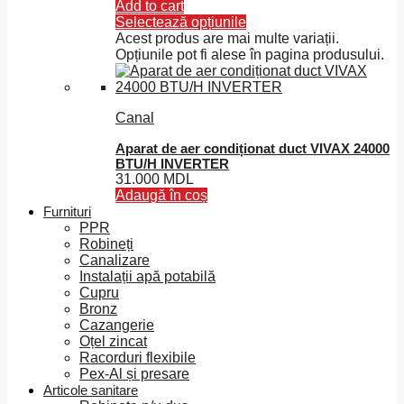
Add to cart
Selectează opțiunile
Acest produs are mai multe variații.
Opțiunile pot fi alese în pagina produsului.
Canal
Aparat de aer condiționat duct VIVAX 24000
BTU/H INVERTER
31.000
MDL
Adaugă în coș
Furnituri
PPR
Robineți
Canalizare
Instalații apă potabilă
Cupru
Bronz
Cazangerie
Oțel zincat
Racorduri flexibile
Pex-Al și presare
Articole sanitare