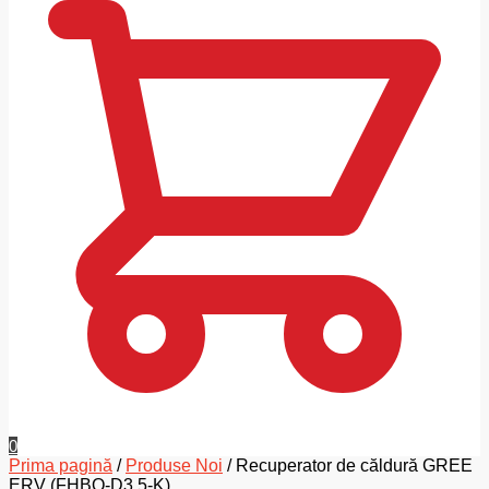
0
Prima pagină
/
Produse Noi
/
Recuperator de căldură GREE
ERV (FHBQ-D3.5-K)