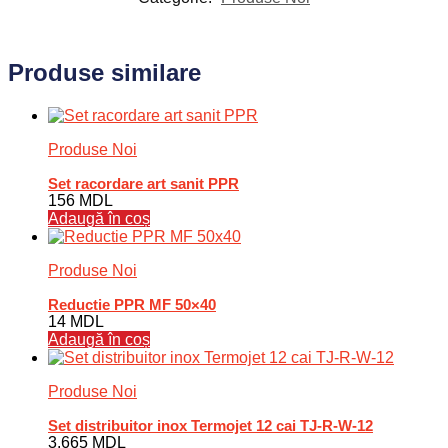
Produse similare
Produse Noi
Set racordare art sanit PPR
156
MDL
Adaugă în coș
Produse Noi
Reductie PPR MF 50×40
14
MDL
Adaugă în coș
Produse Noi
Set distribuitor inox Termojet 12 cai TJ-R-W-12
3.665
MDL