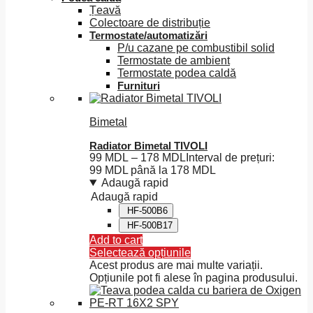
Țeavă
Colectoare de distribuție
Termostate/automatizări
P/u cazane pe combustibil solid
Termostate de ambient
Termostate podea caldă
Furnituri
Bimetal
Radiator Bimetal TIVOLI
99
MDL
–
178
MDL
Interval de prețuri:
99 MDL până la 178 MDL
Adaugă rapid
Adaugă rapid
HF-500B6
HF-500B17
Add to cart
Selectează opțiunile
Acest produs are mai multe variații.
Opțiunile pot fi alese în pagina produsului.