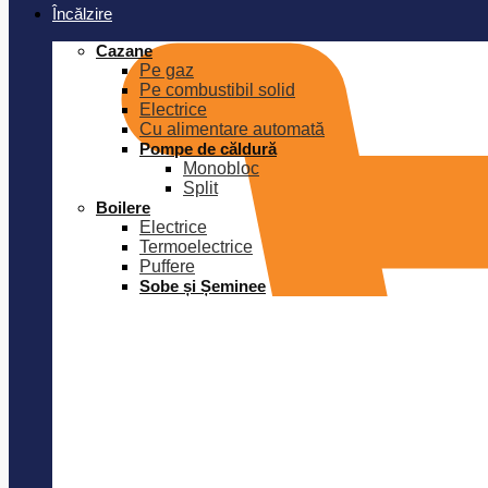
Încălzire
Cazane
Pe gaz
Pe combustibil solid
Electrice
Cu alimentare automată
Pompe de căldură
Monobloc
Split
Boilere
Electrice
Termoelectrice
Puffere
Sobe și Șeminee