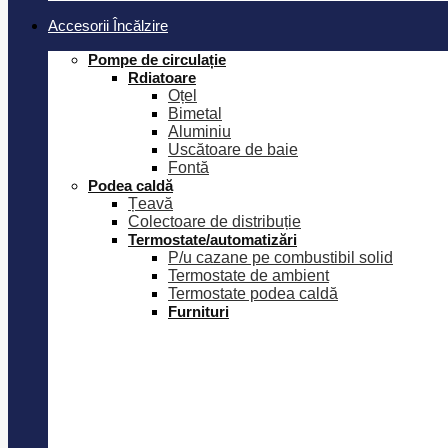
Accesorii Încălzire
Pompe de circulație
Rdiatoare
Oțel
Bimetal
Aluminiu
Uscătoare de baie
Fontă
Podea caldă
Țeavă
Colectoare de distribuție
Termostate/automatizări
P/u cazane pe combustibil solid
Termostate de ambient
Termostate podea caldă
Furnituri