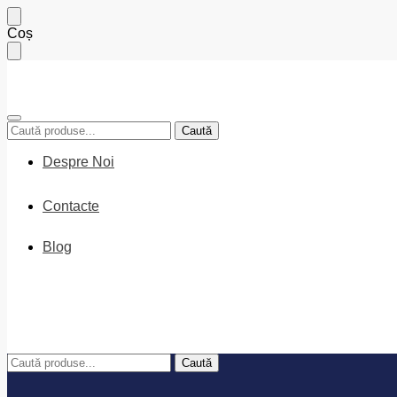
Skip
Skip
Coș
to
to
navigation
content
Caută
Caută
după:
Despre Noi
Contacte
Blog
0
MDL
Caută
Caută
după: