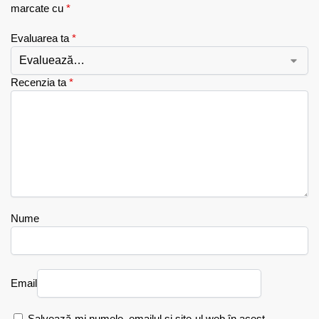
marcate cu
*
Evaluarea ta
*
Recenzia ta
*
Nume
Email
Salvează-mi numele, emailul și site-ul web în acest