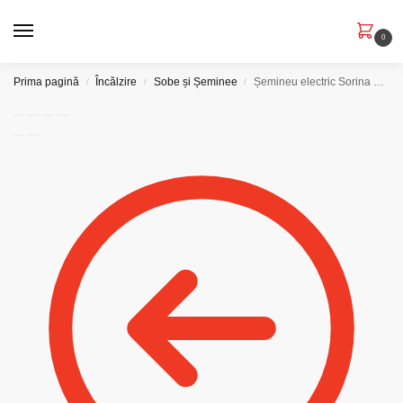
0
Prima pagină
Încălzire
Sobe și Șeminee
Șemineu electric Sorina & Corsica
/
/
/