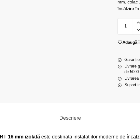
mm, colac 1
încălzire în
Adaugă î
Garanție
Livrare 
de 5000 
Livrarea
Suport in
Descriere
T 16 mm izolată
este destinată instalațiilor moderne de încălzi