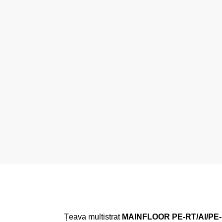
Țeava multistrat
MAINFLOOR PE-RT/Al/PE-R