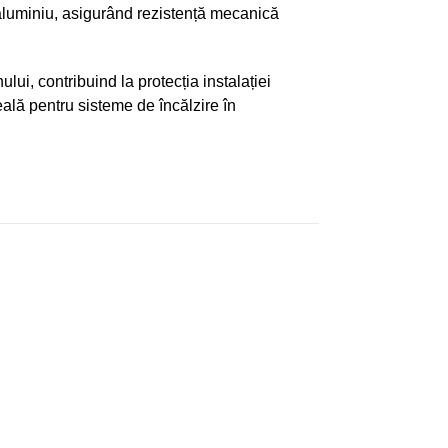
 aluminiu, asigurând rezistență mecanică
ui, contribuind la protecția instalației
eală pentru sisteme de încălzire în