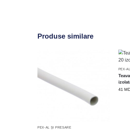
Produse similare
PEX-A
Teava
izola
41
MD
PEX-AL ȘI PRESARE