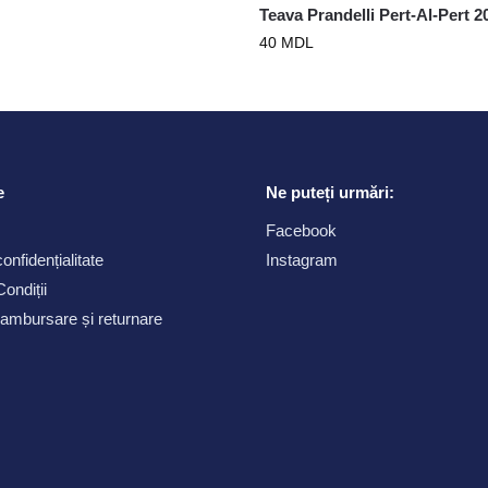
Teava Prandelli Pert-Al-Pert 2
40
MDL
e
Ne puteți urmări:
Facebook
confidențialitate
Instagram
ondiții
 rambursare și returnare