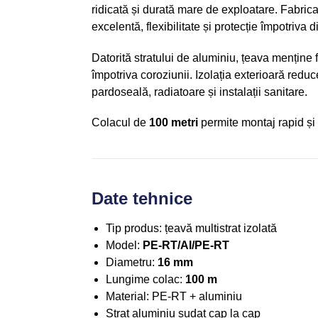
ridicată și durată mare de exploatare. Fabric
excelentă, flexibilitate și protecție împotriva di
Datorită stratului de aluminiu, țeava menține 
împotriva coroziunii. Izolația exterioară redu
pardoseală, radiatoare și instalații sanitare.
Colacul de
100 metri
permite montaj rapid și e
Date tehnice
Tip produs: țeavă multistrat izolată
Model:
PE-RT/Al/PE-RT
Diametru:
16 mm
Lungime colac:
100 m
Material: PE-RT + aluminiu
Strat aluminiu sudat cap la cap