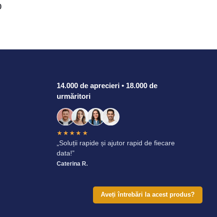
0
14.000 de aprecieri • 18.000 de
urmăritori
★★★★★
„Soluții rapide și ajutor rapid de fiecare
data!”
Caterina R.
Aveți întrebări la acest produs?
Toate drepturile rezervate.