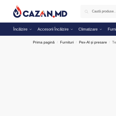
Încălzire
Accesorii Încălzire
Climatizare
Furni
Prima pagină
Furnituri
Pex-Al și presare
Te
/
/
/