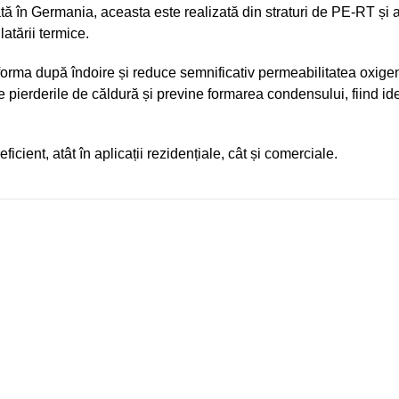
ată în Germania, aceasta este realizată din straturi de PE-RT și
latării termice.
forma după îndoire și reduce semnificativ permeabilitatea oxigenul
ce pierderile de căldură și previne formarea condensului, fiind id
ficient, atât în aplicații rezidențiale, cât și comerciale.