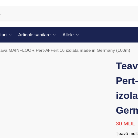
turi
Articole sanitare
Altele
ava MAINFLOOR Pert-Al-Pert 16 izolata made in Germany (100m)
Tea
Pert
izol
Ger
30
MDL
Țeavă mult