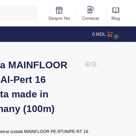
Caută
Despre Noi
Contacte
Blog
0
MDL
0
va MAINFLOOR
-Al-Pert 16
ata made in
many (100m)
istrat izolată MAINFLOOR PE-RT/Al/PE-RT 16