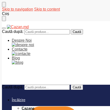
Skip to navigation
Skip to content
Coș
Caută după:
Caută
Despre Noi
Contacte
Blog
0
MDL
Caută după:
Caută
Încălzire
Cazane