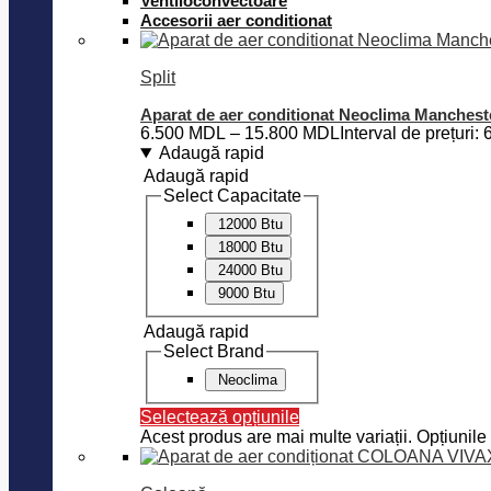
Ventiloconvectoare
Accesorii aer conditionat
Split
Aparat de aer conditionat Neoclima Manchest
6.500
MDL
–
15.800
MDL
Interval de prețur
Adaugă rapid
Adaugă rapid
Select Capacitate
12000 Btu
18000 Btu
24000 Btu
9000 Btu
Adaugă rapid
Select Brand
Neoclima
Selectează opțiunile
Acest produs are mai multe variații. Opțiunile 