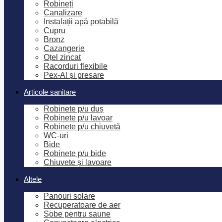
Robineți
Canalizare
Instalații apă potabilă
Cupru
Bronz
Cazangerie
Oțel zincat
Racorduri flexibile
Pex-Al și presare
Articole sanitare
Robinete p/u duș
Robinete p/u lavoar
Robinete p/u chiuvetă
WC-uri
Bide
Robinete p/u bide
Chiuvete și lavoare
Altele
Panouri solare
Recuperatoare de aer
Sobe pentru saune