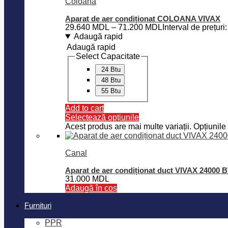
Coloană
Aparat de aer condiționat COLOANA VIVAX
29.640
MDL
–
71.200
MDL
Interval de prețu
Adaugă rapid
Adaugă rapid
Select Capacitate
24 Btu
48 Btu
55 Btu
Add to cart
Selectează opțiunile
Acest produs are mai multe variații. Opțiunile 
Canal
Aparat de aer condiționat duct VIVAX 24000
31.000
MDL
Adaugă în coș
Furnituri
PPR