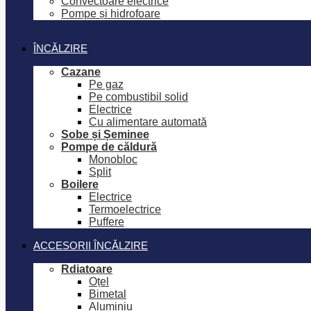
Convectoare electrice
Pompe și hidrofoare
ÎNCĂLZIRE
Cazane
Pe gaz
Pe combustibil solid
Electrice
Cu alimentare automată
Sobe și Șeminee
Pompe de căldură
Monobloc
Split
Boilere
Electrice
Termoelectrice
Puffere
ACCESORII ÎNCĂLZIRE
Rdiatoare
Oțel
Bimetal
Aluminiu