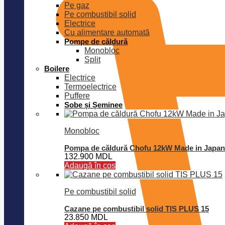
Pe gaz
Pe combustibil solid
Electrice
Cu alimentare automată
Pompe de căldură
Monobloc
Split
Boilere
Electrice
Termoelectrice
Puffere
Sobe și Șeminee
Monobloc
Pompa de căldură Chofu 12kW Made in Japan
132.900
MDL
Adaugă în coș
Pe combustibil solid
Cazane pe combustibil solid TIS PLUS 15
23.850
MDL