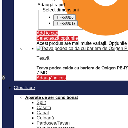
Adaugă rapid
Select dimensiuni
HF-500B6
HF-500B17
Add to cart
Selectează opțiunile
Acest produs are mai multe variații. Opțiunile 
Țeavă
Teava podea calda cu bariera de Oxigen PE-
7
MDL
0
Adaugă în coș
Climatizare
Aparate de aer conditionat
Split
Caseta
Canal
Coloană
Pardosea/Tavan