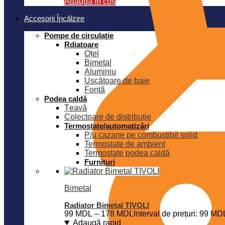
Adaugă în coș
Accesorii Încălzire
Pompe de circulație
Rdiatoare
Oțel
Bimetal
Aluminiu
Uscătoare de baie
Fontă
Podea caldă
Țeavă
Colectoare de distribuție
Termostate/automatizări
P/u cazane pe combustibil solid
Termostate de ambient
Termostate podea caldă
Furnituri
Bimetal
Radiator Bimetal TIVOLI
99
MDL
–
178
MDL
Interval de prețuri: 99 M
Adaugă rapid