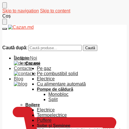
Skip to navigation
Skip to content
Coș
Caută după:
Caută după:
Caută
Caută
Despre Noi
Încălzire
Cazane
Contacte
Pe gaz
Pe combustibil solid
Blog
Electrice
Cu alimentare automată
Pompe de căldură
0
MDL
Monobloc
Split
Boilere
Electrice
Termoelectrice
Puffere
Sobe și Șeminee