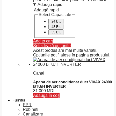
Adaugă rapid
Adaugă rapid
Select Capacitate
24 Btu
48 Btu
55 Btu
Add to cart
Selectează opțiunile
Acest produs are mai multe variații.
Opțiunile pot fi alese în pagina produsului.
Canal
Aparat de aer condiționat duct VIVAX 24000
BTU/H INVERTER
31.000
MDL
Adaugă în coș
Furnituri
PPR
Robineți
Canalizare