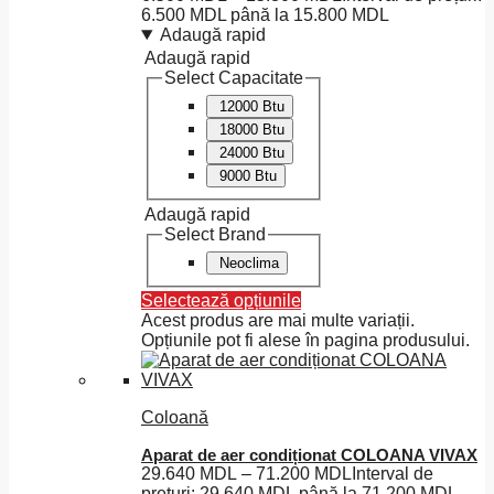
6.500 MDL până la 15.800 MDL
Adaugă rapid
Adaugă rapid
Select Capacitate
12000 Btu
18000 Btu
24000 Btu
9000 Btu
Adaugă rapid
Select Brand
Neoclima
Selectează opțiunile
Acest produs are mai multe variații.
Opțiunile pot fi alese în pagina produsului.
Coloană
Aparat de aer condiționat COLOANA VIVAX
29.640
MDL
–
71.200
MDL
Interval de
prețuri: 29.640 MDL până la 71.200 MDL