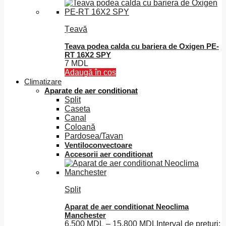
Țeavă
Teava podea calda cu bariera de Oxigen PE-
RT 16X2 SPY
7
MDL
Adaugă în coș
Climatizare
Aparate de aer conditionat
Split
Caseta
Canal
Coloană
Pardosea/Tavan
Ventiloconvectoare
Accesorii aer conditionat
Split
Aparat de aer conditionat Neoclima
Manchester
6.500
MDL
–
15.800
MDL
Interval de prețuri: