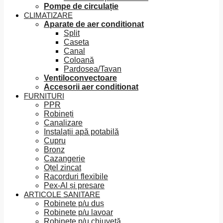
Pompe de circulație
CLIMATIZARE
Aparate de aer conditionat
Split
Caseta
Canal
Coloană
Pardosea/Tavan
Ventiloconvectoare
Accesorii aer conditionat
FURNITURI
PPR
Robineți
Canalizare
Instalații apă potabilă
Cupru
Bronz
Cazangerie
Oțel zincat
Racorduri flexibile
Pex-Al și presare
ARTICOLE SANITARE
Robinete p/u duș
Robinete p/u lavoar
Robinete p/u chiuvetă