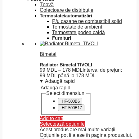
Țeavă
Colectoare de distribuție
Termostate/automatizări
P/u cazane pe combustibil solid
Termostate de ambient
Termostate podea caldă
Furnituri
Bimetal
Radiator Bimetal TIVOLI
99
MDL
–
178
MDL
Interval de prețuri:
99 MDL până la 178 MDL
Adaugă rapid
Adaugă rapid
Select dimensiuni
HF-500B6
HF-500B17
Add to cart
Selectează opțiunile
Acest produs are mai multe variații.
Opțiunile pot fi alese în pagina produsului.