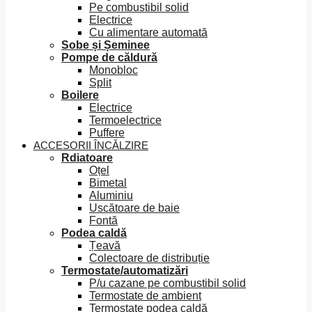
Pe combustibil solid
Electrice
Cu alimentare automată
Sobe și Șeminee
Pompe de căldură
Monobloc
Split
Boilere
Electrice
Termoelectrice
Puffere
ACCESORII ÎNCĂLZIRE
Rdiatoare
Oțel
Bimetal
Aluminiu
Uscătoare de baie
Fontă
Podea caldă
Țeavă
Colectoare de distribuție
Termostate/automatizări
P/u cazane pe combustibil solid
Termostate de ambient
Termostate podea caldă