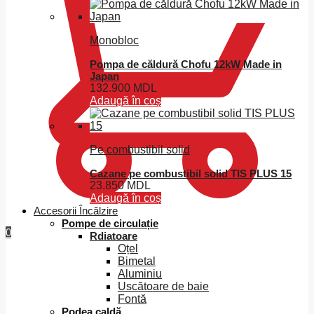
Monobloc
Pompa de căldură Chofu 12kW Made in
Japan
132.900
MDL
Adaugă în coș
Pe combustibil solid
Cazane pe combustibil solid TIS PLUS 15
23.850
MDL
Adaugă în coș
Accesorii Încălzire
Pompe de circulație
0
Rdiatoare
Oțel
Bimetal
Aluminiu
Uscătoare de baie
Fontă
Podea caldă