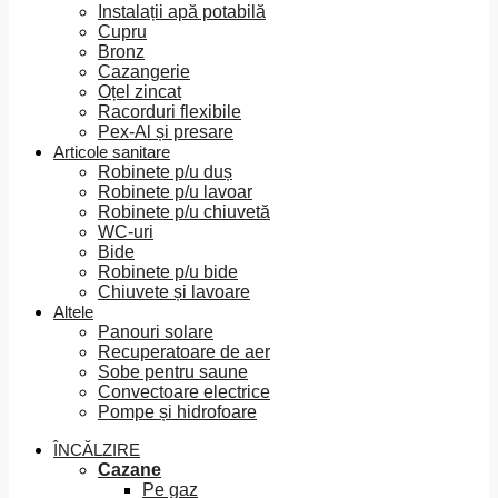
Instalații apă potabilă
Cupru
Bronz
Cazangerie
Oțel zincat
Racorduri flexibile
Pex-Al și presare
Articole sanitare
Robinete p/u duș
Robinete p/u lavoar
Robinete p/u chiuvetă
WC-uri
Bide
Robinete p/u bide
Chiuvete și lavoare
Altele
Panouri solare
Recuperatoare de aer
Sobe pentru saune
Convectoare electrice
Pompe și hidrofoare
ÎNCĂLZIRE
Cazane
Pe gaz