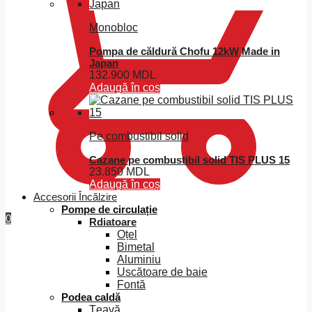
Monobloc
Pompa de căldură Chofu 12kW Made in
Japan
132.900
MDL
Adaugă în coș
Pe combustibil solid
Cazane pe combustibil solid TIS PLUS 15
23.850
MDL
Adaugă în coș
Accesorii Încălzire
Pompe de circulație
0
Rdiatoare
Oțel
Bimetal
Aluminiu
Uscătoare de baie
Fontă
Podea caldă
Țeavă