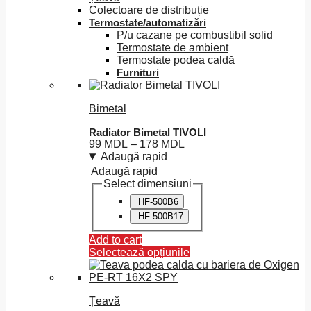
Colectoare de distribuție
Termostate/automatizări
P/u cazane pe combustibil solid
Termostate de ambient
Termostate podea caldă
Furnituri
Bimetal
Radiator Bimetal TIVOLI
Interval
99
MDL
–
178
MDL
de
Adaugă rapid
prețuri:
Adaugă rapid
99 MDL
Select dimensiuni
până
HF-500B6
la
HF-500B17
178 MDL
Add to cart
Selectează opțiunile
Acest
produs
are
Țeavă
mai