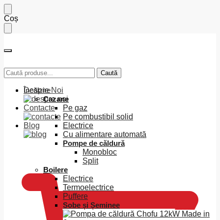
Skip
Skip
Coș
to
to
navigation
content
Caută
Caută
Caută
Caută
după:
după:
Despre Noi
Încălzire
Cazane
Contacte
Pe gaz
Pe combustibil solid
Blog
Electrice
Cu alimentare automată
Pompe de căldură
0
MDL
Monobloc
Split
Boilere
Electrice
Termoelectrice
Puffere
Sobe și Șeminee