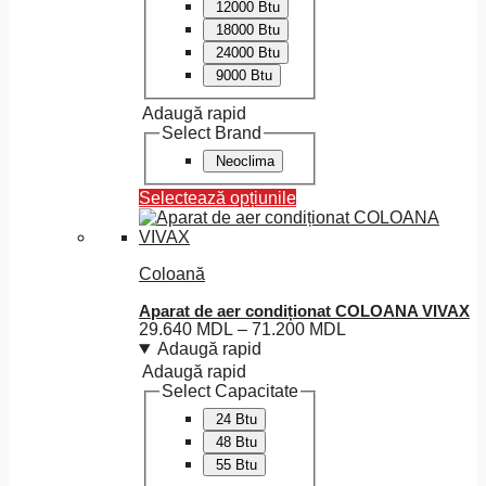
12000 Btu
la
18000 Btu
15.800 MDL
24000 Btu
9000 Btu
Adaugă rapid
Select Brand
Neoclima
Selectează opțiunile
Acest
produs
are
Coloană
mai
multe
Aparat de aer condiționat COLOANA VIVAX
variații.
Interval
29.640
MDL
–
71.200
MDL
Opțiunile
de
Adaugă rapid
pot
prețuri:
Adaugă rapid
fi
29.640 MDL
Select Capacitate
alese
până
în
24 Btu
la
pagina
48 Btu
71.200 MDL
produsului.
55 Btu