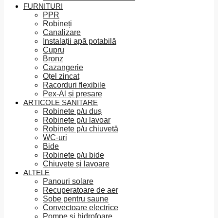
FURNITURI
PPR
Robineți
Canalizare
Instalații apă potabilă
Cupru
Bronz
Cazangerie
Oțel zincat
Racorduri flexibile
Pex-Al și presare
ARTICOLE SANITARE
Robinete p/u duș
Robinete p/u lavoar
Robinete p/u chiuvetă
WC-uri
Bide
Robinete p/u bide
Chiuvete și lavoare
ALTELE
Panouri solare
Recuperatoare de aer
Sobe pentru saune
Convectoare electrice
Pompe și hidrofoare