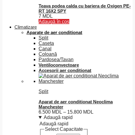
multe
Teava podea calda cu bariera de Oxigen PE-
variații.
RT 16X2 SPY
Opțiunile
7
MDL
pot
Adaugă în coș
fi
Climatizare
alese
Aparate de aer conditionat
în
Split
pagina
Caseta
produsului.
Canal
Coloană
Pardosea/Tavan
Ventiloconvectoare
Accesorii aer conditionat
Split
Aparat de aer conditionat Neoclima
Manchester
Interval
6.500
MDL
–
15.800
MDL
de
Adaugă rapid
prețuri:
Adaugă rapid
6.500 MDL
Select Capacitate
până