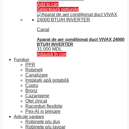
Add to cart
Selectează opțiunile
Acest
produs
are
Canal
mai
multe
Aparat de aer condiționat duct VIVAX 24000
variații.
BTU/H INVERTER
Opțiunile
31.000
MDL
pot
Adaugă în coș
fi
Furnituri
alese
PPR
în
Robineți
pagina
Canalizare
produsului.
Instalații apă potabilă
Cupru
Bronz
Cazangerie
Oțel zincat
Racorduri flexibile
Pex-Al și presare
Articole sanitare
Robinete p/u duș
Robinete p/u lavoar