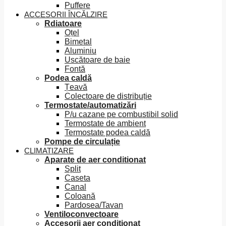
Puffere
ACCESORII ÎNCĂLZIRE
Rdiatoare
Oțel
Bimetal
Aluminiu
Uscătoare de baie
Fontă
Podea caldă
Țeavă
Colectoare de distribuție
Termostate/automatizări
P/u cazane pe combustibil solid
Termostate de ambient
Termostate podea caldă
Pompe de circulație
CLIMATIZARE
Aparate de aer conditionat
Split
Caseta
Canal
Coloană
Pardosea/Tavan
Ventiloconvectoare
Accesorii aer conditionat