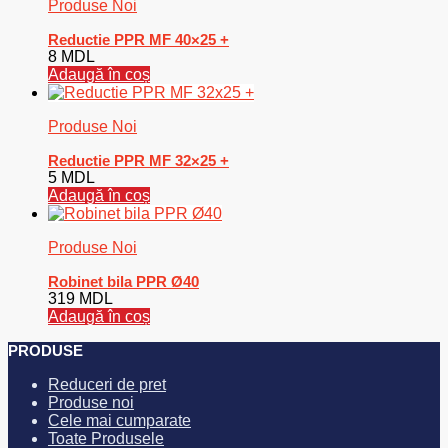
Produse Noi
Reductie PPR MF 40×25 +
8
MDL
Adaugă în coș
Produse Noi
Reductie PPR MF 32×25 +
5
MDL
Adaugă în coș
Produse Noi
Robinet bila PPR Ø40
319
MDL
Adaugă în coș
PRODUSE
Reduceri de pret
Produse noi
Cele mai cumparate
Toate Produsele