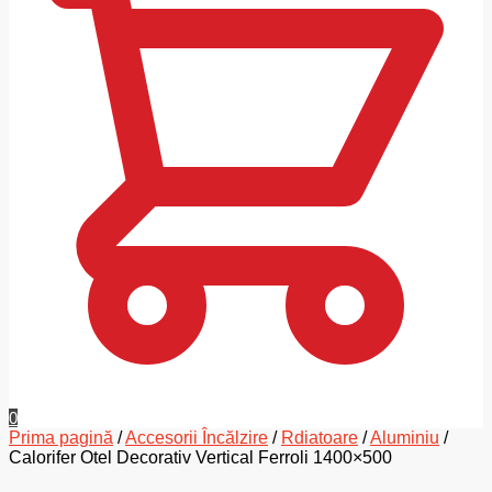
0
Prima pagină
/
Accesorii Încălzire
/
Rdiatoare
/
Aluminiu
/
Calorifer Otel Decorativ Vertical Ferroli 1400×500