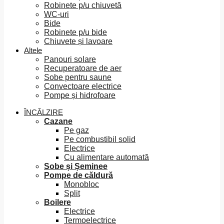
Robinete p/u chiuvetă
WC-uri
Bide
Robinete p/u bide
Chiuvete și lavoare
Altele
Panouri solare
Recuperatoare de aer
Sobe pentru saune
Convectoare electrice
Pompe și hidrofoare
ÎNCĂLZIRE
Cazane
Pe gaz
Pe combustibil solid
Electrice
Cu alimentare automată
Sobe și Șeminee
Pompe de căldură
Monobloc
Split
Boilere
Electrice
Termoelectrice