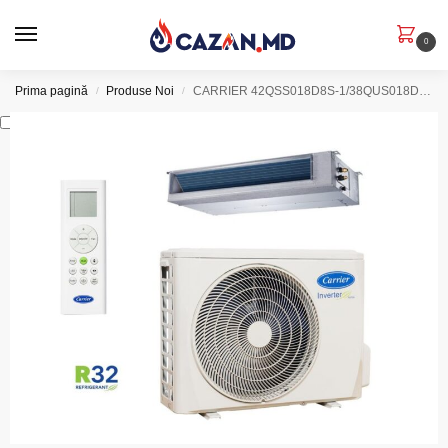
0
Prima pagină
Produse Noi
CARRIER 42QSS018D8S-1/38QUS018D8S-1 INVERTOR PENTRU CONDUCTE DE AER CONDIȚIONAT 18.000 BTU A++/A++
/
/