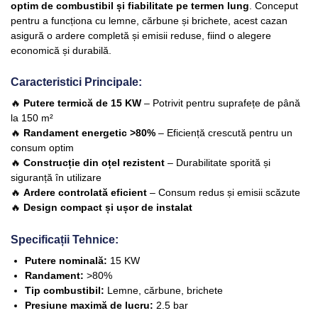
optim de combustibil și fiabilitate pe termen lung
. Conceput
pentru a funcționa cu lemne, cărbune și brichete, acest cazan
asigură o ardere completă și emisii reduse, fiind o alegere
economică și durabilă.
Caracteristici Principale:
🔥
Putere termică de 15 KW
– Potrivit pentru suprafețe de până
la 150 m²
🔥
Randament energetic >80%
– Eficiență crescută pentru un
consum optim
🔥
Construcție din oțel rezistent
– Durabilitate sporită și
siguranță în utilizare
🔥
Ardere controlată eficient
– Consum redus și emisii scăzute
🔥
Design compact și ușor de instalat
Specificații Tehnice:
Putere nominală:
15 KW
Randament:
>80%
Tip combustibil:
Lemne, cărbune, brichete
Presiune maximă de lucru:
2.5 bar