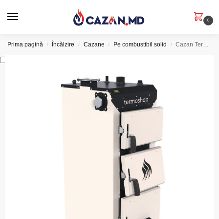
0
Prima pagină
Încălzire
Cazane
Pe combustibil solid
Cazan Termoshop Classic 15 KW
/
/
/
/