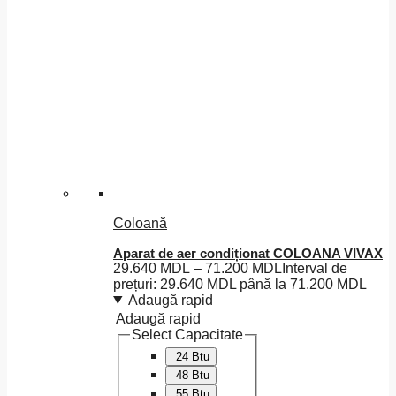
Coloană
Aparat de aer condiționat COLOANA VIVAX
29.640
MDL
–
71.200
MDL
Interval de
prețuri: 29.640 MDL până la 71.200 MDL
Adaugă rapid
Adaugă rapid
Select Capacitate
24 Btu
48 Btu
55 Btu