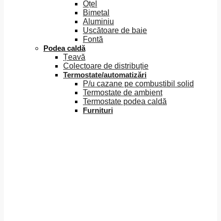
Oțel
Bimetal
Aluminiu
Uscătoare de baie
Fontă
Podea caldă
Țeavă
Colectoare de distribuție
Termostate/automatizări
P/u cazane pe combustibil solid
Termostate de ambient
Termostate podea caldă
Furnituri