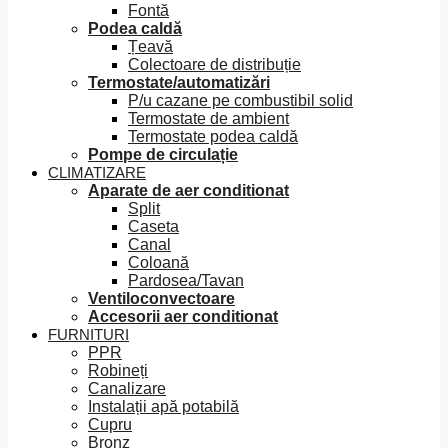
Fontă
Podea caldă
Țeavă
Colectoare de distribuție
Termostate/automatizări
P/u cazane pe combustibil solid
Termostate de ambient
Termostate podea caldă
Pompe de circulație
CLIMATIZARE
Aparate de aer conditionat
Split
Caseta
Canal
Coloană
Pardosea/Tavan
Ventiloconvectoare
Accesorii aer conditionat
FURNITURI
PPR
Robineți
Canalizare
Instalații apă potabilă
Cupru
Bronz