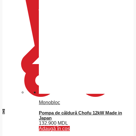
Monobloc
0
Pompa de căldură Chofu 12kW Made in
Japan
132.900
MDL
Adaugă în coș