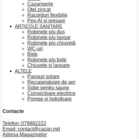
Cazangerie
Oțel zincat
Racorduri flexibile
Pex-Al și presare
ARTICOLE SANITARE
Robinete p/u duș
Robinete p/u lavoar
Robinete p/u chiuvetă
WC-uri
Bide
Robinete p/u bide
Chiuvete și lavoare
ALTELE
Panouri solare
Recuperatoare de aer
Sobe pentru saune
Convectoare electrice
Pompe și hidrofoare
Contacte
Telefon: 079882222
Email: contact@cazan.md
Adresa Magazinelor