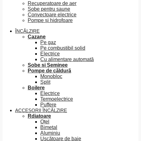
Recuperatoare de aer
Sobe pentru saune
Convectoare electrice
Pompe și hidrofoare
ÎNCĂLZIRE
Cazane
Pe gaz
Pe combustibil solid
Electrice
Cu alimentare automată
Sobe și Șeminee
Pompe de căldură
Monobloc
Split
Boilere
Electrice
Termoelectrice
Puffere
ACCESORII ÎNCĂLZIRE
Rdiatoare
Oțel
Bimetal
Aluminiu
Uscătoare de baie