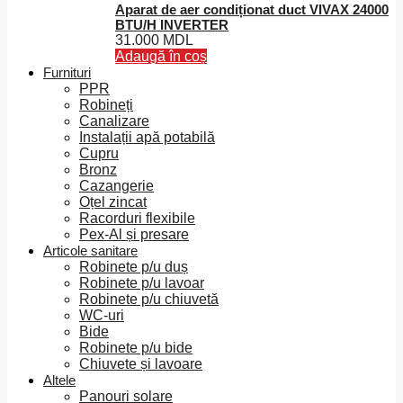
Aparat de aer condiționat duct VIVAX 24000
BTU/H INVERTER
31.000
MDL
Adaugă în coș
Furnituri
PPR
Robineți
Canalizare
Instalații apă potabilă
Cupru
Bronz
Cazangerie
Oțel zincat
Racorduri flexibile
Pex-Al și presare
Articole sanitare
Robinete p/u duș
Robinete p/u lavoar
Robinete p/u chiuvetă
WC-uri
Bide
Robinete p/u bide
Chiuvete și lavoare
Altele
Panouri solare