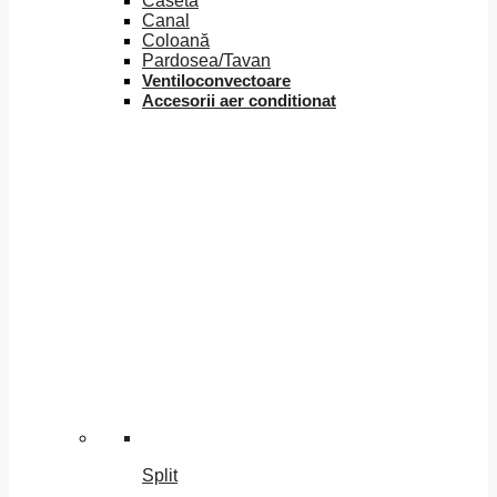
Caseta
Canal
Coloană
Pardosea/Tavan
Ventiloconvectoare
Accesorii aer conditionat
Split