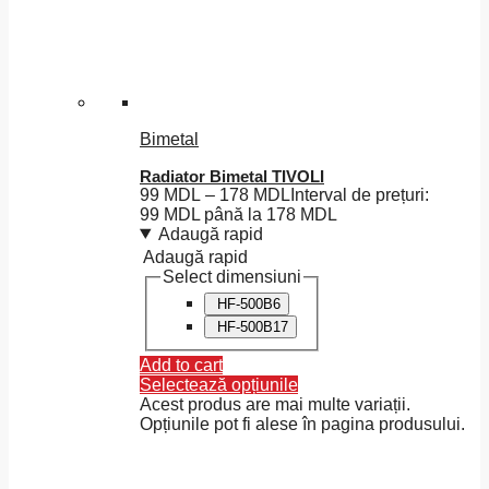
Bimetal
Radiator Bimetal TIVOLI
99
MDL
–
178
MDL
Interval de prețuri:
99 MDL până la 178 MDL
Adaugă rapid
Adaugă rapid
Select dimensiuni
HF-500B6
HF-500B17
Add to cart
Selectează opțiunile
Acest produs are mai multe variații.
Opțiunile pot fi alese în pagina produsului.