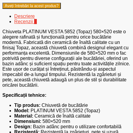
Aveți întrebări la acest produs?
Descriere
Recenzii
0
Chiuveta PLATINUM VESTA 5852 (Topaz) 580×520 este o
alegere rafinată și funcțională pentru orice bucătărie
modernă. Fabricată din ceramică de înaltă calitate cu un
finisaj Topaz, această chiuvetă combină designul elegant cu
performanța excelentă. Dimensiunile de 580×520 mm o fac
potrivită pentru diverse configurații ale bucătăriei, oferind un
bazin adânc și suficient spațiu pentru toate activitățile zilnice.
Este ușor de curățat și întreținut, păstrându-și aspectul
impecabil de-a lungul timpului. Rezistentă la zgârieturi și
pete, această chiuvetă adaugă un plus de stil și durabilitate
oricărei bucătării.
Specificații tehnice:
Tip produs:
Chiuvetă de bucătărie
Model:
PLATINUM VESTA 5852 (Topaz)
Material:
Ceramică de înaltă calitate
Dimensiuni:
580×520 mm
Design:
Bazin adânc pentru o utilizare confortabilă
Rezistență:
Rezistentă la zgârieturi, pete și uzură