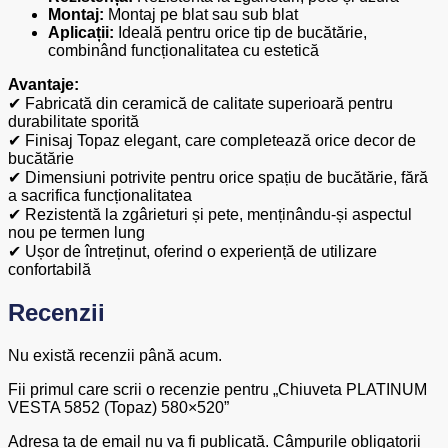
Montaj:
Montaj pe blat sau sub blat
Aplicații:
Ideală pentru orice tip de bucătărie,
combinând funcționalitatea cu estetică
Avantaje:
✔ Fabricată din ceramică de calitate superioară pentru
durabilitate sporită
✔ Finisaj Topaz elegant, care completează orice decor de
bucătărie
✔ Dimensiuni potrivite pentru orice spațiu de bucătărie, fără
a sacrifica funcționalitatea
✔ Rezistentă la zgârieturi și pete, menținându-și aspectul
nou pe termen lung
✔ Ușor de întreținut, oferind o experiență de utilizare
confortabilă
Recenzii
Nu există recenzii până acum.
Fii primul care scrii o recenzie pentru „Chiuveta PLATINUM
VESTA 5852 (Topaz) 580×520”
Adresa ta de email nu va fi publicată.
Câmpurile obligatorii