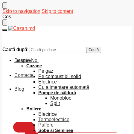
Skip to navigation
Skip to content
Coș
Caută după:
Caută după:
Caută
Caută
Despre Noi
Încălzire
Cazane
Pe gaz
Contacte
Pe combustibil solid
Electrice
Cu alimentare automată
Blog
Pompe de căldură
Monobloc
Split
0
MDL
Boilere
Electrice
Termoelectrice
Puffere
Sobe și Șeminee