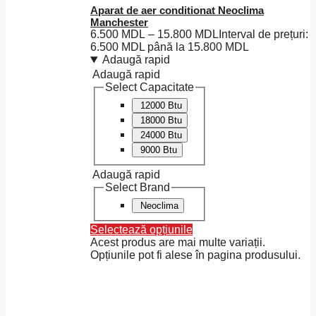
Aparat de aer conditionat Neoclima
Manchester
6.500
MDL
–
15.800
MDL
Interval de prețuri:
6.500 MDL până la 15.800 MDL
Adaugă rapid
Adaugă rapid
Select Capacitate
12000 Btu
18000 Btu
24000 Btu
9000 Btu
Adaugă rapid
Select Brand
Neoclima
Selectează opțiunile
Acest produs are mai multe variații.
Opțiunile pot fi alese în pagina produsului.