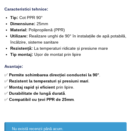
Caracteristici tehnice:
Tip:
Cot PPR 90°
Dimensiune:
25mm
Material:
Polipropilenă (PPR)
Utilizare:
Realizare unghi de 90° în instalațiile de apă potabilă,
încălzire, sisteme sanitare
Rezistență:
La temperaturi ridicate și presiune mare
Tip montaj:
Ușor de montat prin lipire
Avantaje:
✅
Permite schimbarea direcției conductei la 90°
.
✅
Rezistent la temperaturi și presiuni mari
.
✅
Montaj rapid și eficient
prin lipire.
✅
Durabilitate de lungă durată
.
✅
Compatibil cu țevi PPR de 25mm
.
Nu există recenzii până acum.