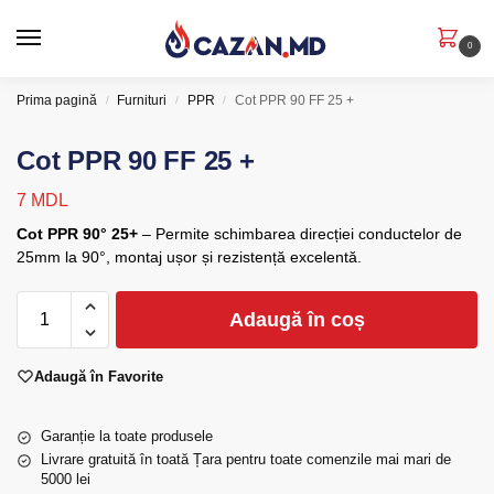
0
Prima pagină
Furnituri
PPR
Cot PPR 90 FF 25 +
/
/
/
Cot PPR 90 FF 25 +
7
MDL
Cot PPR 90° 25+
– Permite schimbarea direcției conductelor de
25mm la 90°, montaj ușor și rezistență excelentă.
Adaugă în coș
Adaugă în Favorite
Garanție la toate produsele
Livrare gratuită în toată Țara pentru toate comenzile mai mari de
5000 lei