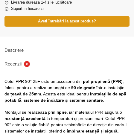
Livrarea dureaza 1-4 zile lucrătoare
Suport in fiecare zi
Aveți întrebări la acest produs?
Descriere
Recenzii
0
Cotul PPR 90° 25+ este un accesoriu din
polipropilenă (PPR)
,
folosit pentru a realiza un unghi de
90 de grade
într-o instalație
de
țeavă de 25mm
. Acesta este ideal pentru
instalațiile de apă
potabilă
,
sisteme de încălzire
și
sisteme sanitare
.
Montajul se realizează prin
lipire
, iar materialul PPR asigură o
rezistență excelentă
la temperaturi și presiuni mari. Cotul PPR
90° este o soluție fiabilă pentru schimbările de direcție din cadrul
sistemelor de instalații, oferind o
îmbinare etanșă
și
sigură
.