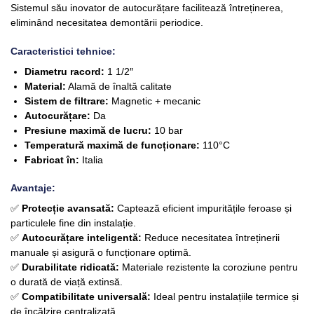
Sistemul său inovator de autocurățare facilitează întreținerea,
eliminând necesitatea demontării periodice.
Caracteristici tehnice:
Diametru racord:
1 1/2″
Material:
Alamă de înaltă calitate
Sistem de filtrare:
Magnetic + mecanic
Autocurățare:
Da
Presiune maximă de lucru:
10 bar
Temperatură maximă de funcționare:
110°C
Fabricat în:
Italia
Avantaje:
✅
Protecție avansată:
Captează eficient impuritățile feroase și
particulele fine din instalație.
✅
Autocurățare inteligentă:
Reduce necesitatea întreținerii
manuale și asigură o funcționare optimă.
✅
Durabilitate ridicată:
Materiale rezistente la coroziune pentru
o durată de viață extinsă.
✅
Compatibilitate universală:
Ideal pentru instalațiile termice și
de încălzire centralizată.