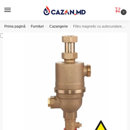
0
Prima pagină
Furnituri
Cazangerie
Filtru magnetic cu autocuratare ICMA 1 1/2 (art.746)
/
/
/