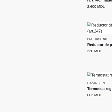
(art.746) made 
2.600
MDL
PRODUSE NOI
Reductor de p
330
MDL
CAZANGERIE
Termostat regl
663
MDL