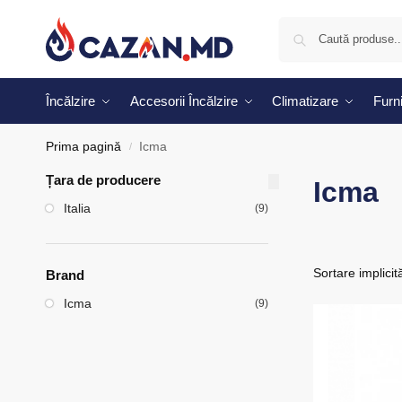
Încălzire
Accesorii Încălzire
Climatizare
Furni
Prima pagină
Icma
/
Țara de producere
Icma
Italia
(9)
Brand
Icma
(9)