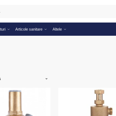
turi
Articole sanitare
Altele