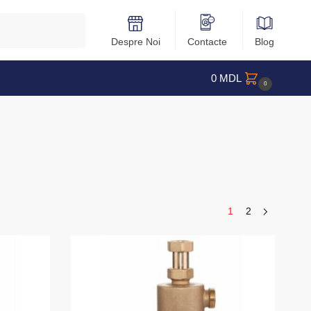
Caută
Despre Noi
Contacte
Blog
0
MDL
0
1
2