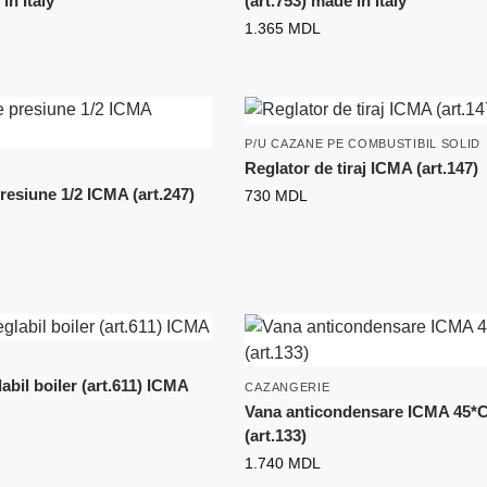
in Italy
(art.753) made in Italy
1.365
MDL
P/U CAZANE PE COMBUSTIBIL SOLID
Reglator de tiraj ICMA (art.147)
resiune 1/2 ICMA (art.247)
730
MDL
abil boiler (art.611) ICMA
CAZANGERIE
Vana anticondensare ICMA 45*
(art.133)
1.740
MDL