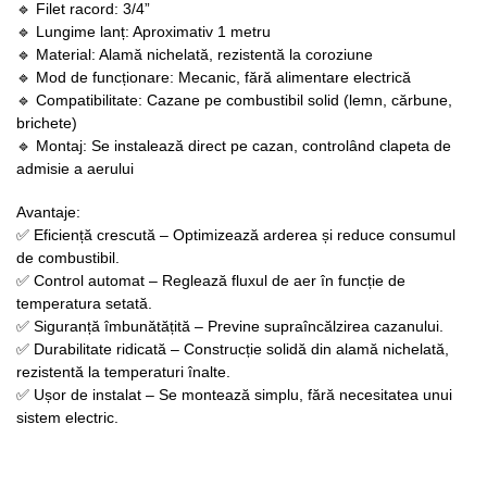
🔹 Filet racord: 3/4”
🔹 Lungime lanț: Aproximativ 1 metru
🔹 Material: Alamă nichelată, rezistentă la coroziune
🔹 Mod de funcționare: Mecanic, fără alimentare electrică
🔹 Compatibilitate: Cazane pe combustibil solid (lemn, cărbune,
brichete)
🔹 Montaj: Se instalează direct pe cazan, controlând clapeta de
admisie a aerului
Avantaje:
✅ Eficiență crescută – Optimizează arderea și reduce consumul
de combustibil.
✅ Control automat – Reglează fluxul de aer în funcție de
temperatura setată.
✅ Siguranță îmbunătățită – Previne supraîncălzirea cazanului.
✅ Durabilitate ridicată – Construcție solidă din alamă nichelată,
rezistentă la temperaturi înalte.
✅ Ușor de instalat – Se montează simplu, fără necesitatea unui
sistem electric.