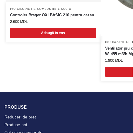
P/U CAZANE PE COMBUSTIBIL SOLID
Controler Brager OXI BASIC 210 pentru cazan
2.600
MDL
Adaugă în coș
P/U CAZANE PE 
Ventilator p/u
W, 455 m3/h M
1.800
MDL
PRODUSE
Reduceri de pret
Produse noi
Cele mai cumparate