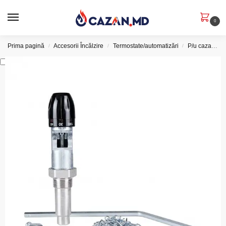
0
Prima pagină
Accesorii Încălzire
Termostate/automatizări
P/u cazane pe combustibil solid
/
/
/