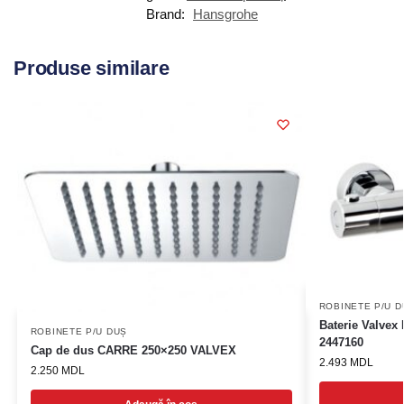
Brand:
Hansgrohe
Produse similare
ROBINETE P/U D
Baterie Valvex
ROBINETE P/U DUȘ
2447160
Cap de dus CARRE 250×250 VALVEX
2.493
MDL
2.250
MDL