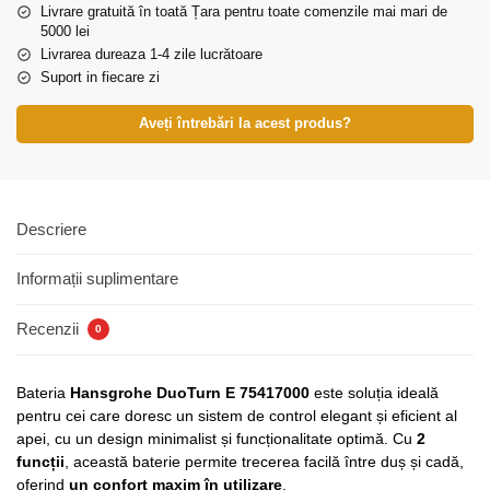
Livrare gratuită în toată Țara pentru toate comenzile mai mari de
5000 lei
Livrarea dureaza 1-4 zile lucrătoare
Suport in fiecare zi
Aveți întrebări la acest produs?
Descriere
Informații suplimentare
Recenzii
0
Bateria
Hansgrohe DuoTurn E 75417000
este soluția ideală
pentru cei care doresc un sistem de control elegant și eficient al
apei, cu un design minimalist și funcționalitate optimă. Cu
2
funcții
, această baterie permite trecerea facilă între duș și cadă,
oferind
un confort maxim în utilizare
.