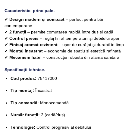
Caracteristici principale:
✔
Design modern și compact
– perfect pentru băi
contemporane
✔
2 funcții
– permite comutarea rapidă între duș și cadă
✔
Control precis
– reglaj fin al temperaturii și debitului apei
✔
Finisaj cromat rezistent
– ușor de curățat și durabil în timp
✔
Montaj încastrat
– economie de spațiu și estetică rafinată
✔
Mecanism fiabil
– construcție robustă din alamă sanitară
Specificații tehnice:
Cod produs:
75417000
Tip montaj:
Încastrat
Tip comandă:
Monocomandă
Număr funcții:
2 (cadă/duș)
Tehnologie:
Control progresiv al debitului