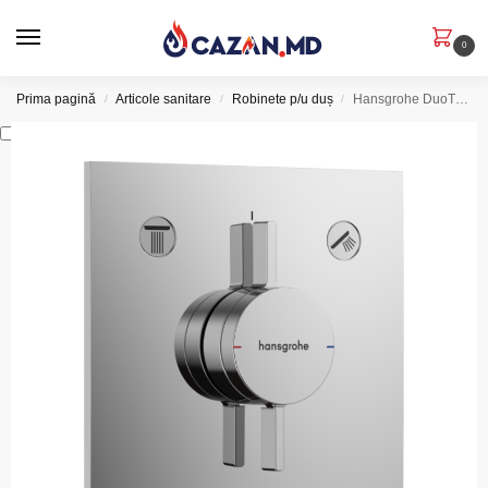
0
Prima pagină
Articole sanitare
Robinete p/u duș
Hansgrohe DuoTurn E – Baterie incastrata cu 2 functii crom
/
/
/