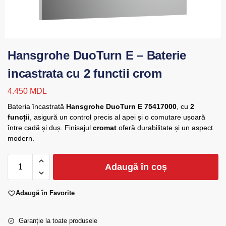
Hansgrohe DuoTurn E – Baterie
incastrata cu 2 functii crom
4.450
MDL
Bateria încastrată
Hansgrohe DuoTurn E 75417000
, cu
2
funcții
, asigură un control precis al apei și o comutare ușoară
între cadă și duș. Finisajul
cromat
oferă durabilitate și un aspect
modern.
Adaugă în coș
Adaugă în Favorite
Garanție la toate produsele