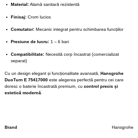
Material:
Alamă sanitară rezistentă
Finisaj:
Crom lucios
Comutator:
Mecanic integrat pentru schimbarea funcțiilor
Presiune de lucru:
1 – 6 bari
Compatibilitate:
Necesită corp încastrat (comercializat
separat)
Cu un design elegant și funcționalitate avansată,
Hansgrohe
DuoTurn E 75417000
este alegerea perfectă pentru cei care
doresc o baterie încastrată premium, cu
control precis și
estetică modernă
.
Brand
Hansgrohe