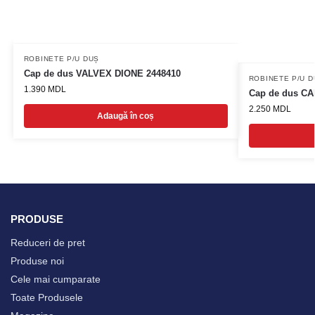
ROBINETE P/U DUȘ
Cap de dus VALVEX DIONE 2448410
ROBINETE P/U D
1.390
MDL
Cap de dus C
2.250
MDL
Adaugă în coș
PRODUSE
Reduceri de pret
Produse noi
Cele mai cumparate
Toate Produsele