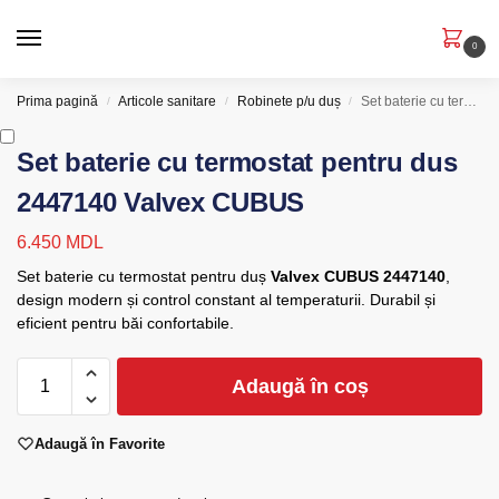
0
Prima pagină
Articole sanitare
Robinete p/u duș
Set baterie cu termostat pentru dus 2447140 Valvex CUBUS
/
/
/
Set baterie cu termostat pentru dus
2447140 Valvex CUBUS
6.450
MDL
Set baterie cu termostat pentru duș
Valvex CUBUS 2447140
,
design modern și control constant al temperaturii. Durabil și
eficient pentru băi confortabile.
Adaugă în coș
Adaugă în Favorite