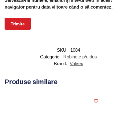
Salvează-mi numele, emailul și site-ul web în acest
navigator pentru data viitoare când o să comentez.
SKU:
1084
Categorie:
Robinete p/u duș
Brand:
Valvex
Produse similare