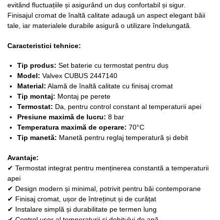
evitând fluctuațiile și asigurând un duș confortabil și sigur.
Finisajul cromat de înaltă calitate adaugă un aspect elegant băii
tale, iar materialele durabile asigură o utilizare îndelungată.
Caracteristici tehnice:
Tip produs:
Set baterie cu termostat pentru duș
Model:
Valvex CUBUS 2447140
Material:
Alamă de înaltă calitate cu finisaj cromat
Tip montaj:
Montaj pe perete
Termostat:
Da, pentru control constant al temperaturii apei
Presiune maximă de lucru:
8 bar
Temperatura maximă de operare:
70°C
Tip manetă:
Manetă pentru reglaj temperatură și debit
Avantaje:
✔ Termostat integrat pentru menținerea constantă a temperaturii
apei
✔ Design modern și minimal, potrivit pentru băi contemporane
✔ Finisaj cromat, ușor de întreținut și de curățat
✔ Instalare simplă și durabilitate pe termen lung
✔ Control ușor al temperaturii și debitului de apă