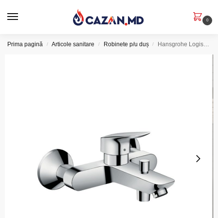
0
Prima pagină
Articole sanitare
Robinete p/u duș
Hansgrohe Logis Baterie cada – dus monocomanda crom
/
/
/