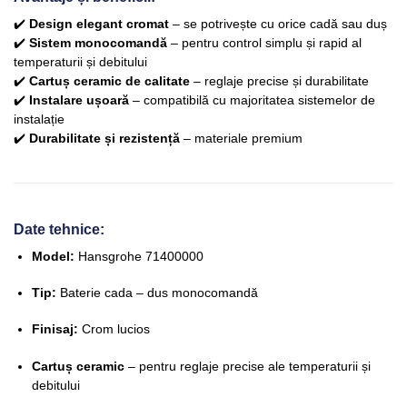
✔️
Design elegant cromat
– se potrivește cu orice cadă sau duș
✔️
Sistem monocomandă
– pentru control simplu și rapid al
temperaturii și debitului
✔️
Cartuș ceramic de calitate
– reglaje precise și durabilitate
✔️
Instalare ușoară
– compatibilă cu majoritatea sistemelor de
instalație
✔️
Durabilitate și rezistență
– materiale premium
Date tehnice:
Model:
Hansgrohe 71400000
Tip:
Baterie cada – dus monocomandă
Finisaj:
Crom lucios
Cartuș ceramic
– pentru reglaje precise ale temperaturii și
debitului