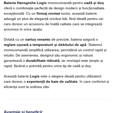
Bateria Hansgrohe Logis
monocomandă pentru
cadă și duș
oferă o combinație perfectă de design modern și funcționalitate
excepțională. Cu un
finisaj cromat
lucios, această baterie
adaugă un plus de eleganță oricărei băi, fiind ideală pentru cei
care doresc un accesoriu de înaltă calitate care se integrează
armonios în orice spațiu.
Dotată cu un
cartuș ceramic
de precizie, bateria asigură o
reglare ușoară a temperaturii și debitului de apă
. Sistemul
monocomandă simplifică utilizarea, permițând un control rapid și
intuitiv. De asemenea, designul său ergonomic și robust
garantează o
durabilitate ridicată
, iar montajul este simplu și
rapid, făcând-o potrivită pentru orice tip de cadă și duș.
Această baterie
Logis
este o alegere ideală pentru utilizatorii
care doresc o
experiență de baie de calitate
, în care confortul și
eficiența sunt la ordinea zilei.
Avantaje și beneficii: