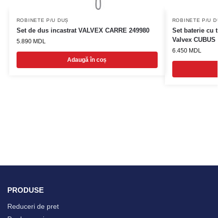
ROBINETE P/U DUȘ
ROBINETE P/U D
Set de dus incastrat VALVEX CARRE 249980
Set baterie cu
Valvex CUBUS
5.890
MDL
6.450
MDL
Adaugă în coș
PRODUSE
Reduceri de pret