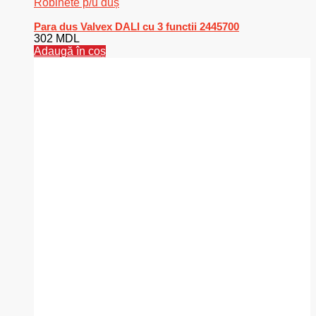
Robinete p/u duș
Para dus Valvex DALI cu 3 functii 2445700
302
MDL
Adaugă în coș