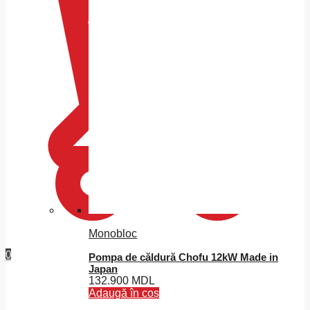
Monobloc
0
Pompa de căldură Chofu 12kW Made in
Japan
132.900
MDL
Adaugă în coș