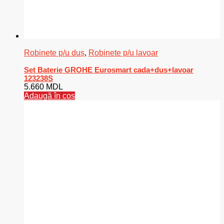
Robinete p/u duș
,
Robinete p/u lavoar
Set Baterie GROHE Eurosmart cada+dus+lavoar
123238S
5.660
MDL
Adaugă în coș