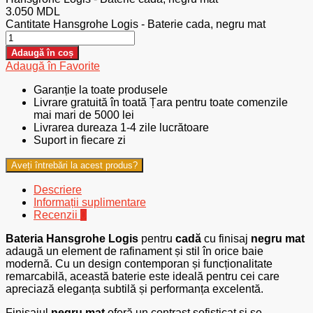
3.050
MDL
Cantitate Hansgrohe Logis - Baterie cada, negru mat
Adaugă în coș
Adaugă în Favorite
Garanție la toate produsele
Livrare gratuită în toată Țara pentru toate comenzile
mai mari de 5000 lei
Livrarea dureaza 1-4 zile lucrătoare
Suport in fiecare zi
Aveți întrebări la acest produs?
Descriere
Informații suplimentare
Recenzii
0
Bateria Hansgrohe Logis
pentru
cadă
cu finisaj
negru mat
adaugă un element de rafinament și stil în orice baie
modernă. Cu un design contemporan și funcționalitate
remarcabilă, această baterie este ideală pentru cei care
apreciază eleganța subtilă și performanța excelentă.
Finisajul
negru mat
oferă un contrast sofisticat și se