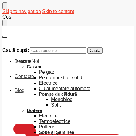
Skip to navigation
Skip to content
Coș
Caută după:
Caută după:
Caută
Caută
Despre Noi
Încălzire
Cazane
Pe gaz
Contacte
Pe combustibil solid
Electrice
Cu alimentare automată
Blog
Pompe de căldură
Monobloc
Split
0
MDL
Boilere
Electrice
Termoelectrice
Puffere
Sobe și Șeminee