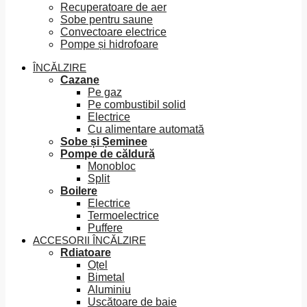
Recuperatoare de aer
Sobe pentru saune
Convectoare electrice
Pompe și hidrofoare
ÎNCĂLZIRE
Cazane
Pe gaz
Pe combustibil solid
Electrice
Cu alimentare automată
Sobe și Șeminee
Pompe de căldură
Monobloc
Split
Boilere
Electrice
Termoelectrice
Puffere
ACCESORII ÎNCĂLZIRE
Rdiatoare
Oțel
Bimetal
Aluminiu
Uscătoare de baie