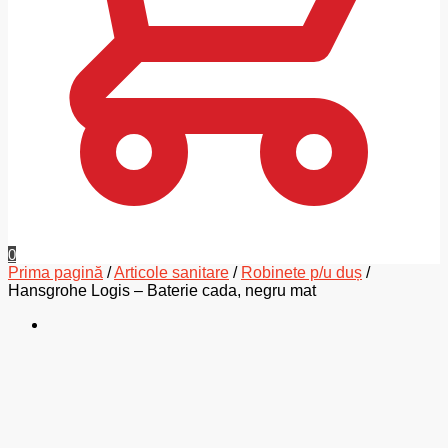
0
Prima pagină
/
Articole sanitare
/
Robinete p/u duș
/
Hansgrohe Logis – Baterie cada, negru mat