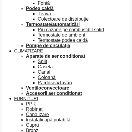
Fontă
Podea caldă
Țeavă
Colectoare de distribuție
Termostate/automatizări
P/u cazane pe combustibil solid
Termostate de ambient
Termostate podea caldă
Pompe de circulație
CLIMATIZARE
Aparate de aer conditionat
Split
Caseta
Canal
Coloană
Pardosea/Tavan
Ventiloconvectoare
Accesorii aer conditionat
FURNITURI
PPR
Robineți
Canalizare
Instalații apă potabilă
Cupru
Bronz