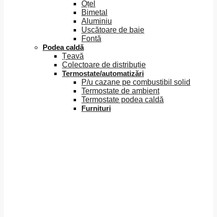
Oțel
Bimetal
Aluminiu
Uscătoare de baie
Fontă
Podea caldă
Țeavă
Colectoare de distribuție
Termostate/automatizări
P/u cazane pe combustibil solid
Termostate de ambient
Termostate podea caldă
Furnituri