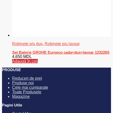
Robinete p/u duș
,
Robinete p/u lavoar
Set Baterie GROHE Euroeco cada+dus+lavoar 123226S
4.650
MDL
Adaugă în coș
PRODUSE
Reduceri de pret
Produse noi
Cele mai cumparate
Toate Produsele
Magazine
Pagini Utile