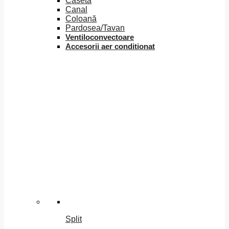
Caseta
Canal
Coloană
Pardosea/Tavan
Ventiloconvectoare
Accesorii aer conditionat
Split