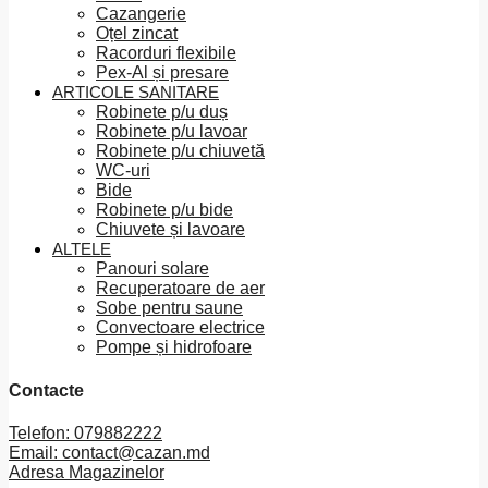
Cazangerie
Oțel zincat
Racorduri flexibile
Pex-Al și presare
ARTICOLE SANITARE
Robinete p/u duș
Robinete p/u lavoar
Robinete p/u chiuvetă
WC-uri
Bide
Robinete p/u bide
Chiuvete și lavoare
ALTELE
Panouri solare
Recuperatoare de aer
Sobe pentru saune
Convectoare electrice
Pompe și hidrofoare
Contacte
Telefon: 079882222
Email: contact@cazan.md
Adresa Magazinelor