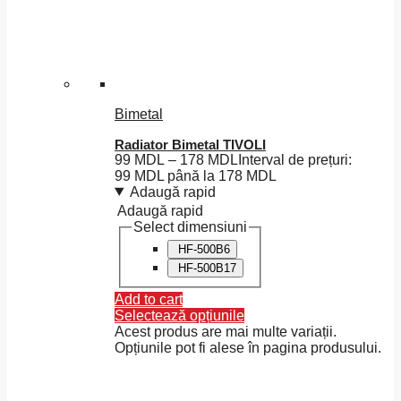
Bimetal
Radiator Bimetal TIVOLI
99
MDL
–
178
MDL
Interval de prețuri:
99 MDL până la 178 MDL
Adaugă rapid
Adaugă rapid
Select dimensiuni
HF-500B6
HF-500B17
Add to cart
Selectează opțiunile
Acest produs are mai multe variații.
Opțiunile pot fi alese în pagina produsului.