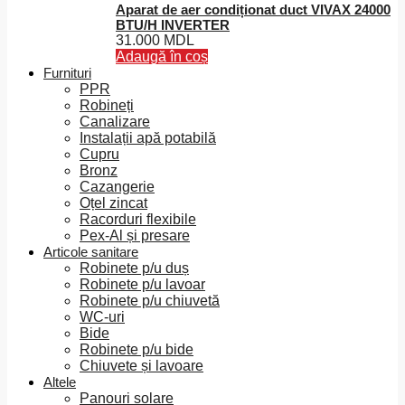
Aparat de aer condiționat duct VIVAX 24000
BTU/H INVERTER
31.000
MDL
Adaugă în coș
Furnituri
PPR
Robineți
Canalizare
Instalații apă potabilă
Cupru
Bronz
Cazangerie
Oțel zincat
Racorduri flexibile
Pex-Al și presare
Articole sanitare
Robinete p/u duș
Robinete p/u lavoar
Robinete p/u chiuvetă
WC-uri
Bide
Robinete p/u bide
Chiuvete și lavoare
Altele
Panouri solare