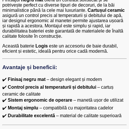
potrivește perfect cu diverse tipuri de decoruri, de la băi
minimalistice până la cele mai luxuriante.
Cartușul ceramic
asigură un control precis al temperaturii și debitului de apă,
iar designul ergonomic al manetei permite ajustarea ușoară
și rapidă a acestora. Montajul este simplu și rapid, iar
durabilitatea bateriei este garantată de materialele de înaltă
calitate folosite în construcție.
Această baterie
Logis
este un accesoriu de baie durabil,
eficient și estetic, ideală pentru orice cadă modernă.
Avantaje și beneficii:
✔️
Finisaj negru mat
– design elegant și modern
✔️
Control precis al temperaturii și debitului
– cartuș
ceramic de calitate
✔️
Sistem ergonomic de operare
– manetă ușor de utilizat
✔️
Montaj simplu
– compatibilă cu majoritatea cadelor
✔️
Durabilitate excelentă
– material de calitate superioară