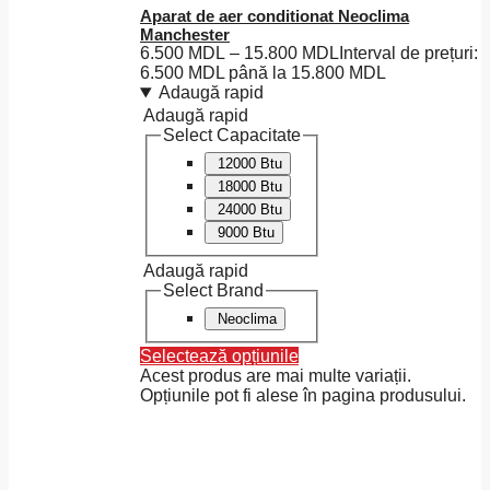
Aparat de aer conditionat Neoclima
Manchester
6.500
MDL
–
15.800
MDL
Interval de prețuri:
6.500 MDL până la 15.800 MDL
Adaugă rapid
Adaugă rapid
Select Capacitate
12000 Btu
18000 Btu
24000 Btu
9000 Btu
Adaugă rapid
Select Brand
Neoclima
Selectează opțiunile
Acest produs are mai multe variații.
Opțiunile pot fi alese în pagina produsului.