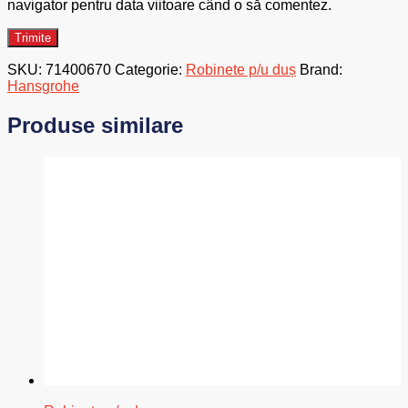
navigator pentru data viitoare când o să comentez.
SKU:
71400670
Categorie:
Robinete p/u duș
Brand:
Hansgrohe
Produse similare