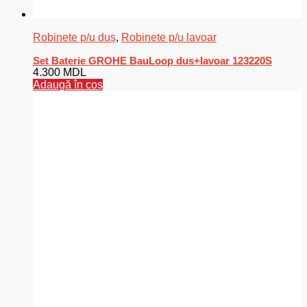
Robinete p/u duș
,
Robinete p/u lavoar
Set Baterie GROHE BauLoop dus+lavoar 123220S
4.300
MDL
Adaugă în coș