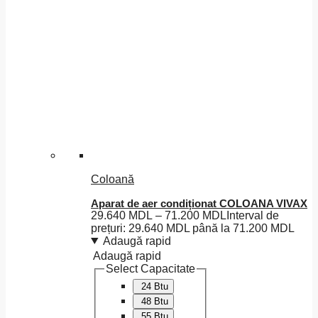
Coloană
Aparat de aer condiționat COLOANA VIVAX
29.640
MDL
–
71.200
MDL
Interval de
prețuri: 29.640 MDL până la 71.200 MDL
Adaugă rapid
Adaugă rapid
Select Capacitate
24 Btu
48 Btu
55 Btu