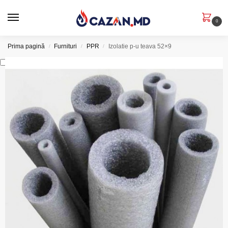
0
Prima pagină
Furnituri
PPR
Izolatie p-u teava 52×9
/
/
/