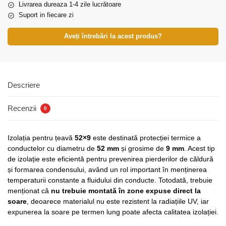
Livrarea dureaza 1-4 zile lucrătoare
Suport in fiecare zi
Aveți întrebări la acest produs?
Descriere
Recenzii
0
Izolația pentru țeavă
52×9
este destinată protecției termice a
conductelor cu diametru de
52 mm
și grosime de
9 mm
. Acest tip
de izolație este eficientă pentru prevenirea pierderilor de căldură
și formarea condensului, având un rol important în menținerea
temperaturii constante a fluidului din conducte. Totodată, trebuie
menționat că
nu trebuie montată în zone expuse direct la
soare
, deoarece materialul nu este rezistent la radiațiile UV, iar
expunerea la soare pe termen lung poate afecta calitatea izolației.