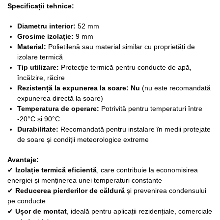
Specificații tehnice:
Diametru interior:
52 mm
Grosime izolație:
9 mm
Material:
Polietilenă sau material similar cu proprietăți de
izolare termică
Tip utilizare:
Protecție termică pentru conducte de apă,
încălzire, răcire
Rezistență la expunerea la soare:
Nu
(nu este recomandată
expunerea directă la soare)
Temperatura de operare:
Potrivită pentru temperaturi între
-20°C și 90°C
Durabilitate:
Recomandată pentru instalare în medii protejate
de soare și condiții meteorologice extreme
Avantaje:
✔
Izolație termică eficientă
, care contribuie la economisirea
energiei și menținerea unei temperaturi constante
✔
Reducerea pierderilor de căldură
și prevenirea condensului
pe conducte
✔
Ușor de montat
, ideală pentru aplicații rezidențiale, comerciale