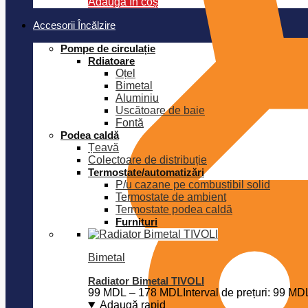
Adaugă în coș
Accesorii Încălzire
Pompe de circulație
Rdiatoare
Oțel
Bimetal
Aluminiu
Uscătoare de baie
Fontă
Podea caldă
Țeavă
Colectoare de distribuție
Termostate/automatizări
P/u cazane pe combustibil solid
Termostate de ambient
Termostate podea caldă
Furnituri
Bimetal
Radiator Bimetal TIVOLI
99
MDL
–
178
MDL
Interval de prețuri: 99 M
Adaugă rapid