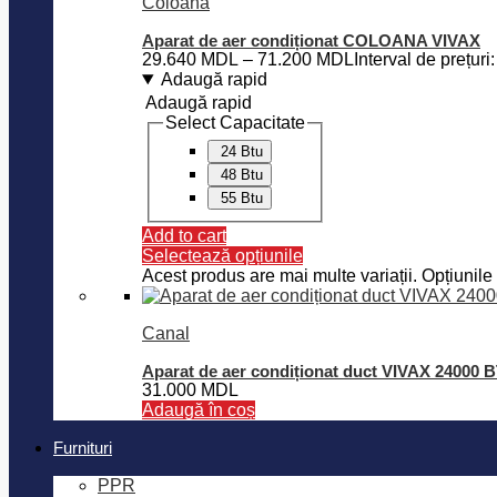
Coloană
Aparat de aer condiționat COLOANA VIVAX
29.640
MDL
–
71.200
MDL
Interval de prețu
Adaugă rapid
Adaugă rapid
Select Capacitate
24 Btu
48 Btu
55 Btu
Add to cart
Selectează opțiunile
Acest produs are mai multe variații. Opțiunile 
Canal
Aparat de aer condiționat duct VIVAX 24000
31.000
MDL
Adaugă în coș
Furnituri
PPR