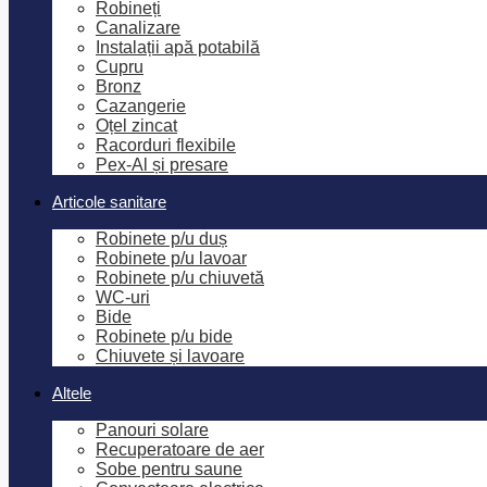
Robineți
Canalizare
Instalații apă potabilă
Cupru
Bronz
Cazangerie
Oțel zincat
Racorduri flexibile
Pex-Al și presare
Articole sanitare
Robinete p/u duș
Robinete p/u lavoar
Robinete p/u chiuvetă
WC-uri
Bide
Robinete p/u bide
Chiuvete și lavoare
Altele
Panouri solare
Recuperatoare de aer
Sobe pentru saune