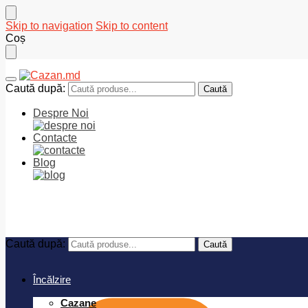
Skip to navigation
Skip to content
Coș
Caută după:
Caută
Despre Noi
Contacte
Blog
0
MDL
Caută după:
Caută
Încălzire
Cazane