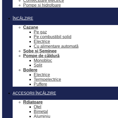
Convectoare electrice
Pompe și hidrofoare
ÎNCĂLZIRE
Cazane
Pe gaz
Pe combustibil solid
Electrice
Cu alimentare automată
Sobe și Șeminee
Pompe de căldură
Monobloc
Split
Boilere
Electrice
Termoelectrice
Puffere
ACCESORII ÎNCĂLZIRE
Rdiatoare
Oțel
Bimetal
Aluminiu