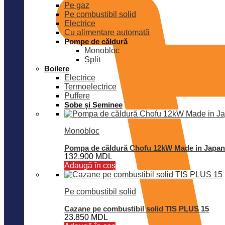
Pe gaz
Pe combustibil solid
Electrice
Cu alimentare automată
Pompe de căldură
Monobloc
Split
Boilere
Electrice
Termoelectrice
Puffere
Sobe și Șeminee
Monobloc
Pompa de căldură Chofu 12kW Made in Japan
132.900
MDL
Adaugă în coș
Pe combustibil solid
Cazane pe combustibil solid TIS PLUS 15
23.850
MDL