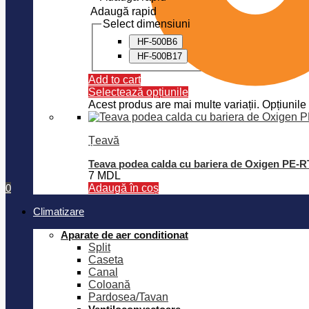
Adaugă rapid
Select dimensiuni
HF-500B6
HF-500B17
Add to cart
Selectează opțiunile
Acest produs are mai multe variații. Opțiunile 
Țeavă
Teava podea calda cu bariera de Oxigen PE-
7
MDL
0
Adaugă în coș
Climatizare
Aparate de aer conditionat
Split
Caseta
Canal
Coloană
Pardosea/Tavan