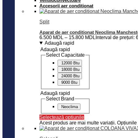
Ventiloconvectoare
Accesorii aer conditionat
Split
Aparat de aer conditionat Neoclima Manchest
6.500
MDL
–
15.800
MDL
Interval de prețur
Adaugă rapid
Adaugă rapid
Select Capacitate
12000 Btu
18000 Btu
24000 Btu
9000 Btu
Adaugă rapid
Select Brand
Neoclima
Selectează opțiunile
Acest produs are mai multe variații. Opțiunile 