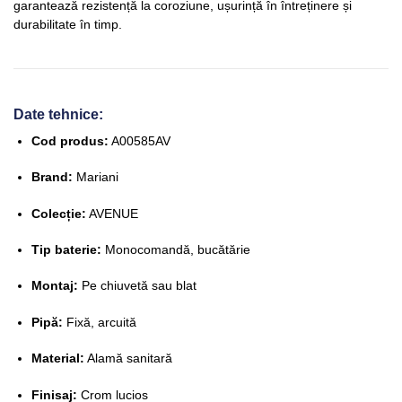
garantează rezistență la coroziune, ușurință în întreținere și
durabilitate în timp.
Date tehnice:
Cod produs:
A00585AV
Brand:
Mariani
Colecție:
AVENUE
Tip baterie:
Monocomandă, bucătărie
Montaj:
Pe chiuvetă sau blat
Pipă:
Fixă, arcuită
Material:
Alamă sanitară
Finisaj:
Crom lucios