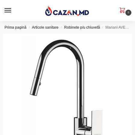
0
Prima pagină
Articole sanitare
Robinete p/u chiuvetă
Mariani AVENUE Baterie monocomandă pentru chiuvetă A00585AV
/
/
/