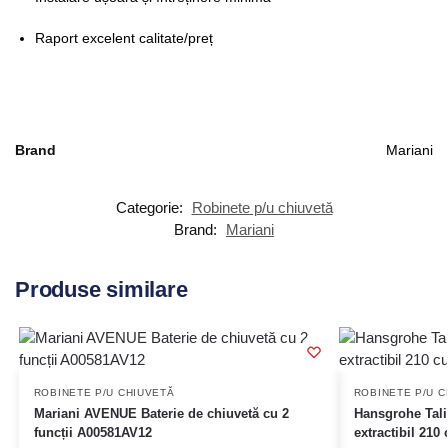
Raport excelent calitate/preț
Brand
Mariani
Categorie:
Robinete p/u chiuvetă
Brand:
Mariani
Produse similare
ROBINETE P/U CHIUVETĂ
ROBINETE P/U C
Mariani AVENUE Baterie de chiuvetă cu 2
Hansgrohe Tali
funcții A00581AV12
extractibil 210 