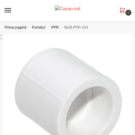
0
Prima pagină
Furnituri
PPR
Mufă PPR 20d
/
/
/