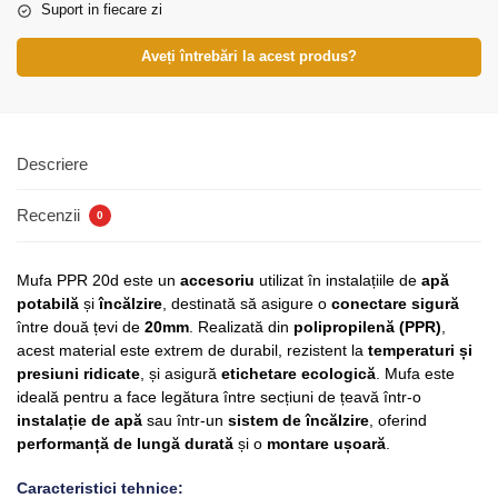
Suport in fiecare zi
Aveți întrebări la acest produs?
Descriere
Recenzii
0
Mufa PPR 20d este un
accesoriu
utilizat în instalațiile de
apă
potabilă
și
încălzire
, destinată să asigure o
conectare sigură
între două țevi de
20mm
. Realizată din
polipropilenă (PPR)
,
acest material este extrem de durabil, rezistent la
temperaturi și
presiuni ridicate
, și asigură
etichetare ecologică
. Mufa este
ideală pentru a face legătura între secțiuni de țeavă într-o
instalație de apă
sau într-un
sistem de încălzire
, oferind
performanță de lungă durată
și o
montare ușoară
.
Caracteristici tehnice: